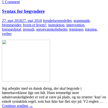
1 Comment
Syntax for begyndere
27. maj 2018
27. maj 2018
forståelsesmodeller
,
grammatik
,
hjemmesider
,
hvem er hvem?
,
instruktion
,
intervention
,
logopædpral
,
prosodi
,
sprogvanskeligheder
,
tegninger
,
træning
,
verber
Jeg arbejder med en dansk dreng, der skal begynde i
børnehaveklasse lige om lidt. Hans temmeligt store
udtalevanskeligheder er ved at være på plads, og nu resterer ‘kun’ en
enkelt syntaktisk regel, som han ikke har fået styr på: V2-reglen …
Continue reading
→