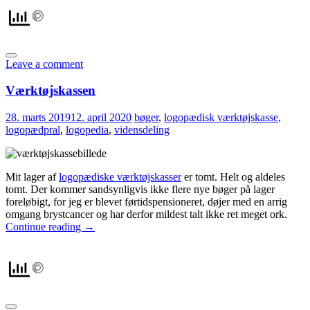
Leave a comment
Værktøjskassen
28. marts 2019
12. april 2020
bøger
,
logopædisk værktøjskasse
,
logopædpral
,
logopedia
,
vidensdeling
Mit lager af
logopædiske værktøjskasser
er tomt. Helt og aldeles
tomt. Der kommer sandsynligvis ikke flere nye bøger på lager
foreløbigt, for jeg er blevet førtidspensioneret, døjer med en arrig
omgang brystcancer og har derfor mildest talt ikke ret meget ork.
Continue reading
→