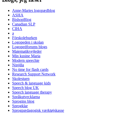
Anne-Maries logopædblog
ASHA
BishopBlog
Canadian SLP
CIHA
ə
Förskoleburken
Logopeden i skolan
Logopedforums blogs
Matematikvejleder
Min kusine Maria
Modern speechie
Ninjilla
No time for flash cards
Research Support Network
Skolestuen
Speech & language kids
Speech blog UK
Speech language therapy
Språkutvecklarna
Sprogins blog
Sprogklar
Sprogpædagogisk værktøjskasse