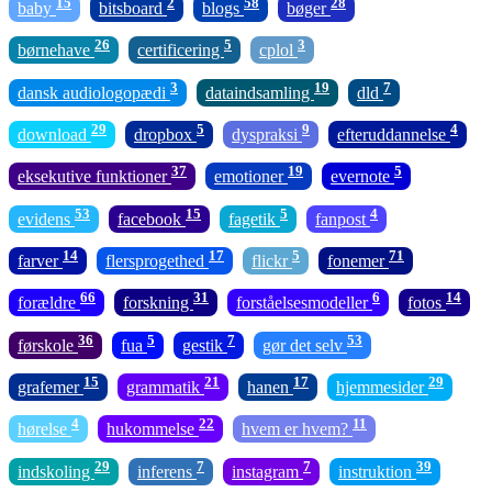
15
2
58
28
baby
bitsboard
blogs
bøger
26
5
3
børnehave
certificering
cplol
3
19
7
dansk audiologopædi
dataindsamling
dld
29
5
9
4
download
dropbox
dyspraksi
efteruddannelse
37
19
5
eksekutive funktioner
emotioner
evernote
53
15
5
4
evidens
facebook
fagetik
fanpost
14
17
5
71
farver
flersprogethed
flickr
fonemer
66
31
6
14
forældre
forskning
forståelsesmodeller
fotos
36
5
7
53
førskole
fua
gestik
gør det selv
15
21
17
29
grafemer
grammatik
hanen
hjemmesider
4
22
11
hørelse
hukommelse
hvem er hvem?
29
7
7
39
indskoling
inferens
instagram
instruktion