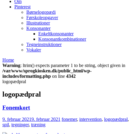
Om
Pinterest
Børnelogopædi
Førskoleopgaver
Illustrationer
Konsonanter
Enkeltkonsonanter
Konsonantkombinationer
Tegneinstruktioner
Vokaler
Home
Warning
: ltrim() expects parameter 1 to be string, object given in
/var/www/sprogkiosken.dk/public_html/wp-
includes/formatting.php
on line
4342
logopædpral
logopædpral
Fonemkort
9. februar 2021
9. februar 2021
fonemer
,
intervention
,
logopædpral
,
spil
,
tegninger
,
træning