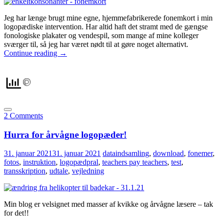
Jeg har længe brugt mine egne, hjemmefabrikerede fonemkort i min
logopædiske intervention. Har altid haft det stramt med de gængse
fonologiske plakater og vendespil, som mange af mine kolleger
sværger til, så jeg har været nødt til at gøre noget alternativt.
Continue reading
→
2 Comments
Hurra for årvågne logopæder!
31. januar 2021
31. januar 2021
dataindsamling
,
download
,
fonemer
,
fotos
,
instruktion
,
logopædpral
,
teachers pay teachers
,
test
,
transskription
,
udtale
,
vejledning
Min blog er velsignet med masser af kvikke og årvågne læsere – tak
for det!!