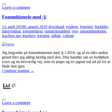
Leave a comment
Fonemhistorie med /j/
12. april 2019
6. august 2019
download
,
evidens
,
fonemer
,
forældre
,
intervention
,
logopædpral
,
opmærksomhed
,
sjov
,
sprogstimulering
,
teachers pay teachers
,
træning
,
udtale
,
voksne
Jeg begyndte på fonemhistorien med /j/ i 2016, og af en eller anden
grund blev jeg aldrig færdig med den. Den handler om en bortløben
yoyo og en besværlig vej, som en jæger og en jaguar må ud på for at
finde den igen.
Continue reading
→
Leave a comment