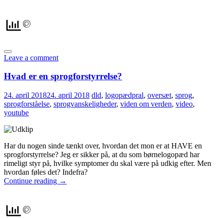
Leave a comment
Hvad er en sprogforstyrrelse?
24. april 2018
24. april 2018
dld
,
logopædpral
,
oversæt
,
sprog
,
sprogforståelse
,
sprogvanskeligheder
,
viden om verden
,
video
,
youtube
Har du nogen sinde tænkt over, hvordan det mon er at HAVE en
sprogforstyrrelse? Jeg er sikker på, at du som børnelogopæd har
rimeligt styr på, hvilke symptomer du skal være på udkig efter. Men
hvordan føles det? Indefra?
Continue reading
→