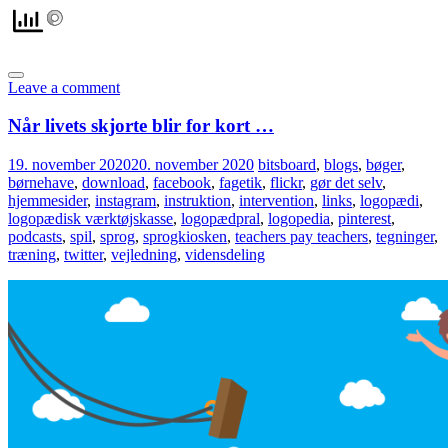
Leave a comment
Når livets skjorte blir for kort …
19. november 2020
20. november 2020
bitsboard
,
blogs
,
bøger
,
børnehave
,
download
,
facebook
,
fagetik
,
flickr
,
gør det selv
,
hjemmesider
,
instagram
,
instruktion
,
intervention
,
links
,
logopædi
,
logopædisk værktøjskasse
,
logopædpral
,
logopedia
,
pinterest
,
podcasts
,
spil
,
sprog
,
sprogkiosken
,
teachers pay teachers
,
tegninger
,
træning
,
twitter
,
vejledning
,
vidensdeling