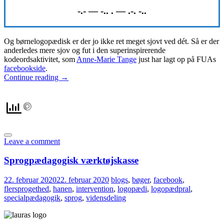
-.- — -.. . — .-. -..
Og børnelogopædisk er der jo ikke ret meget sjovt ved dét. Så er der
anderledes mere sjov og fut i den superinspirerende
kodeordsaktivitet, som
Anne-Marie Tange
just har lagt op på FUAs
facebookside
.
Continue reading
→
Leave a comment
Sprogpædagogisk værktøjskasse
22. februar 2020
22. februar 2020
blogs
,
bøger
,
facebook
,
flersprogethed
,
hanen
,
intervention
,
logopædi
,
logopædpral
,
specialpædagogik
,
sprog
,
vidensdeling