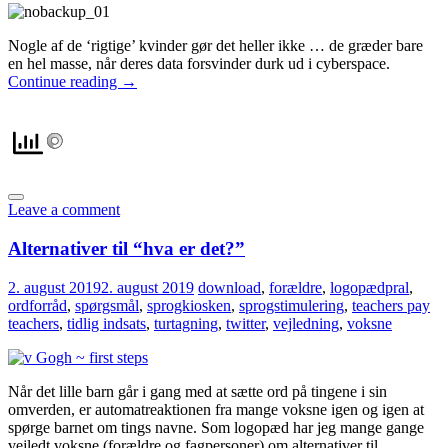
Nogle af de ‘rigtige’ kvinder gør det heller ikke … de græder bare
en hel masse, når deres data forsvinder durk ud i cyberspace.
Continue reading
→
Leave a comment
Alternativer til “hva er det?”
2. august 2019
2. august 2019
download
,
forældre
,
logopædpral
,
ordforråd
,
spørgsmål
,
sprogkiosken
,
sprogstimulering
,
teachers pay
teachers
,
tidlig indsats
,
turtagning
,
twitter
,
vejledning
,
voksne
Når det lille barn går i gang med at sætte ord på tingene i sin
omverden, er automatreaktionen fra mange voksne igen og igen at
spørge barnet om tings navne. Som logopæd har jeg mange gange
vejledt voksne (forældre og fagpersoner) om alternativer til