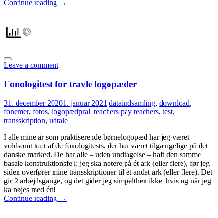
Continue reading
→
Leave a comment
Fonologitest for travle logopæder
31. december 2020
1. januar 2021
dataindsamling
,
download
,
fonemer
,
fotos
,
logopædpral
,
teachers pay teachers
,
test
,
transskription
,
udtale
I alle mine år som praktiserende børnelogopæd har jeg været
voldsomt træt af de fonologitests, der har været tilgængelige på det
danske marked. De har alle – uden undtagelse – haft den samme
basale konstruktionsfejl: jeg ska notere på ét ark (eller flere), før jeg
siden overfører mine transskriptioner til et andet ark (eller flere). Det
gir 2 arbejdsgange, og det gider jeg simpelthen ikke, hvis og når jeg
ka nøjes med én!
Continue reading
→