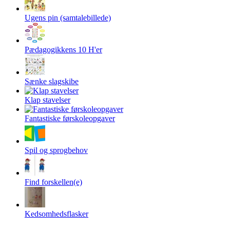
Ugens pin (samtalebillede)
Pædagogikkens 10 H'er
Sænke slagskibe
Klap stavelser
Fantastiske førskoleopgaver
Spil og sprogbehov
Find forskellen(e)
Kedsomhedsflasker