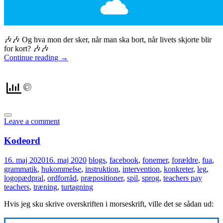
🎶🎶 Og hva mon der sker, når man ska bort, når livets skjorte blir
for kort? 🎶🎶
Continue reading
→
Leave a comment
Kodeord
16. maj 2020
16. maj 2020
blogs
,
facebook
,
fonemer
,
forældre
,
fua
,
grammatik
,
hukommelse
,
instruktion
,
intervention
,
konkreter
,
leg
,
logopædpral
,
ordforråd
,
præpositioner
,
spil
,
sprog
,
teachers pay
teachers
,
træning
,
turtagning
Hvis jeg sku skrive overskriften i morseskrift, ville det se sådan ud: