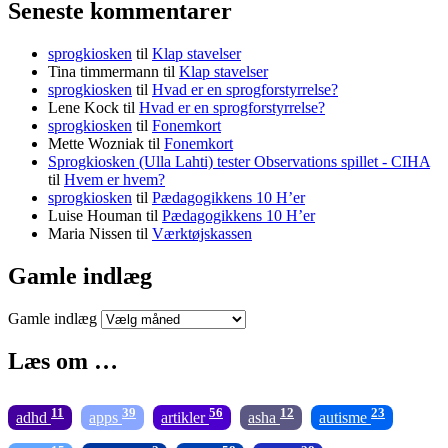
Seneste kommentarer
sprogkiosken
til
Klap stavelser
Tina timmermann
til
Klap stavelser
sprogkiosken
til
Hvad er en sprogforstyrrelse?
Lene Kock
til
Hvad er en sprogforstyrrelse?
sprogkiosken
til
Fonemkort
Mette Wozniak
til
Fonemkort
Sprogkiosken (Ulla Lahti) tester Observations spillet - CIHA
til
Hvem er hvem?
sprogkiosken
til
Pædagogikkens 10 H’er
Luise Houman
til
Pædagogikkens 10 H’er
Maria Nissen
til
Værktøjskassen
Gamle indlæg
Gamle indlæg
Læs om …
11
39
56
12
23
adhd
apps
artikler
asha
autisme