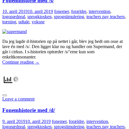
Fonemhistorie med /s/
10. april 2019
10. april 2019
fonemer
,
forældre
,
intervention
,
logopædpral
,
sprogkiosken
,
sprogstimulering
,
teachers pay teachers
,
træning
,
udtale
,
voksne
Da jeg lagde d-historien op på nettet i går, blev jeg bedt om osse at
lave én med /s/. Den ligger klar nu og handler om Supermand, der
går i cirkus. I s-historien optræder /s/’erne kun som
enkeltkonsonanter.
Continue reading
→
Leave a comment
Fonemhistorie med /d/
9. april 2019
10. april 2019
fonemer
,
forældre
,
intervention
,
logopædpral
,
sprogkiosken
,
sprogstimulering
,
teachers pay teachers
,