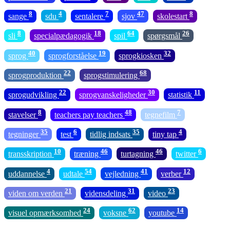
8
4
7
47
8
sange
sdu
sentalere
sjov
skolestart
8
18
64
26
sli
specialpædagogik
spil
spørgsmål
40
19
32
sprog
sprogforståelse
sprogkiosken
22
68
sprogproduktion
sprogstimulering
22
30
11
sprogudvikling
sprogvanskeligheder
statistik
8
48
7
stavelser
teachers pay teachers
tegnefilm
35
6
35
4
tegninger
test
tidlig indsats
tiny tap
10
46
46
6
transskription
træning
turtagning
twitter
4
54
41
12
uddannelse
udtale
vejledning
verber
21
31
23
viden om verden
vidensdeling
video
24
62
14
visuel opmærksomhed
voksne
youtube