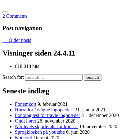
2 Comments
Post navigation
←
Older posts
Visninger siden 24.4.11
618.018 hits
Search for:
Seneste indlæg
Fonemkort
9. februar 2021
Hurra for årvågne logopæder!
31. januar 2021
Fonologitest for travle logopæder
31. december 2020
Ondt i øret
26. november 2020
Når livets skjorte blir for kort …
19. november 2020
Sprogkiosken på youtube
6. juni 2020
Kodeord
16. maj 2020