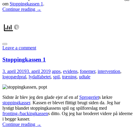
om
Stoppingkassen 1
.
Continue reading
→
Leave a comment
Stoppingkassen 1
3. april 2019
3. april 2019
apps
,
evidens
,
fonemer
,
intervention
,
logopædpral
,
lydalfabetet
,
spil
,
træning
,
udtale
Sidste år blev jeg den glade ejer af en af
Sprogeriet
s lækre
stoppingkasser
. Kassen er blevet flittigt brugt siden da. Jeg har
lystigt blandet stoppingkassens spil og spilforeslag med
fronting-/backingkassen
s ditto. Og jeg har broderet videre på ideerne
i begge kasser.
Continue reading
→