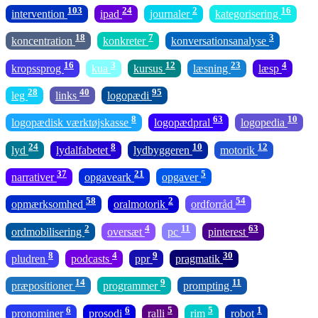
103
24
2
16
intervention
ipad
journaler
kategorisering
18
7
3
koncentration
konkreter
konversationsanalyse
16
3
12
23
4
kropssprog
kua
kursus
læsning
læsp
28
40
95
leg
links
logopædi
8
63
10
logopædisk værktøjskasse
logopædpral
logopedia
24
8
10
12
lyd
lydalfabetet
lydbyggeren
motorik
37
21
5
narrativer
opgaveark
opgaver
58
2
54
opmærksomhed
oralmotorik
ordforråd
2
4
11
63
ordmobilisering
oversæt
pc
pinterest
8
4
9
30
pludren
podcasts
ppr
pragmatik
14
9
11
præpositioner
programmer
prompting
6
6
5
5
1
pronominer
prosodi
ralli
rim
robot