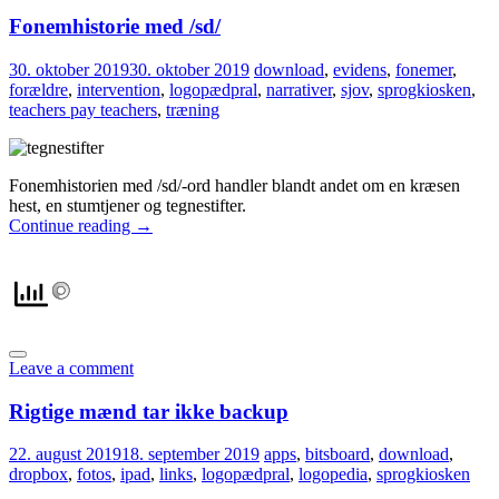
Fonemhistorie med /sd/
30. oktober 2019
30. oktober 2019
download
,
evidens
,
fonemer
,
forældre
,
intervention
,
logopædpral
,
narrativer
,
sjov
,
sprogkiosken
,
teachers pay teachers
,
træning
Fonemhistorien med /sd/-ord handler blandt andet om en kræsen
hest, en stumtjener og tegnestifter.
Continue reading
→
Leave a comment
Rigtige mænd tar ikke backup
22. august 2019
18. september 2019
apps
,
bitsboard
,
download
,
dropbox
,
fotos
,
ipad
,
links
,
logopædpral
,
logopedia
,
sprogkiosken