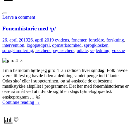
Leave a comment
Fonemhistorie med /p/
26. april 2019
26. april 2019
evidens
,
fonemer
,
forældre
,
forskning
,
intervention
,
logopædpral
,
opmærksomhed
,
sprogkiosken
,
sprogstimulering
,
teachers pay teachers
,
udtale
,
vejledning
,
voksne
I min barndom hørte jeg giro 413 i radioen hver søndag. Folk havde
været til fest og havde i den anledning samlet penge ind i ‘tante
Odas sko’ eller i suppeterrinen, og så ønskede de et bestemt
musikstykke afspillet i programmet. Det her med fonemhistorierne er
osse så småt ved at udvikle sig til en slags børnelogopædisk
ønskeprogram … 😀
Continue reading
→