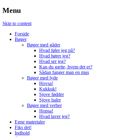
Menu
Skip to content
Forside
Bøger
Bøger med gåder
Hvad føler jeg på?
Hvad hører jeg?
Hvad ser jeg?
Kan du gætte, hvem det er?
Sådan fanger man en mus
Bøger med lyde
Hovsa!
Kukkuk!
Sjove fødder
Sjove haler
Bøger med verber
Hopsa!
Hvad laver jeg?
Egne materialer
Fiks det!
Indhold