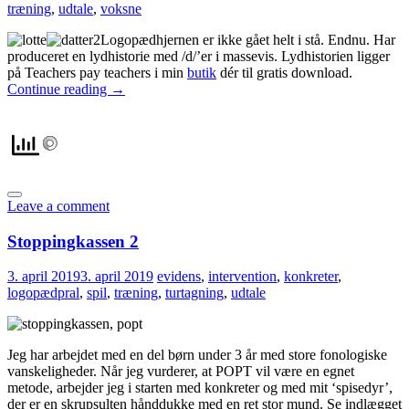
træning
,
udtale
,
voksne
Logopædhjernen er ikke gået helt i stå. Endnu. Har
produceret en lydhistorie med /d/’er i massevis. Lydhistorien ligger
på Teachers pay teachers i min
butik
dér til gratis download.
Continue reading
→
Leave a comment
Stoppingkassen 2
3. april 2019
3. april 2019
evidens
,
intervention
,
konkreter
,
logopædpral
,
spil
,
træning
,
turtagning
,
udtale
Jeg har arbejdet med en del børn under 3 år med store fonologiske
vanskeligheder. Når jeg vurderer, at POPT vil være en egnet
metode, arbejder jeg i starten med konkreter og med mit ‘spisedyr’,
der er en skrupsulten hånddukke med en ret stor mund. Se indlægget