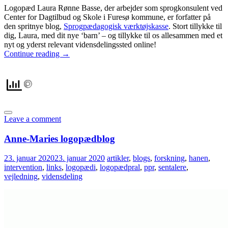
Logopæd Laura Rønne Basse, der arbejder som sprogkonsulent ved
Center for Dagtilbud og Skole i Furesø kommune, er forfatter på
den spritnye blog,
Sprogpædagogisk værktøjskasse
. Stort tillykke til
dig, Laura, med dit nye ‘barn’ – og tillykke til os allesammen med et
nyt og yderst relevant vidensdelingssted online!
Continue reading
→
Leave a comment
Anne-Maries logopædblog
23. januar 2020
23. januar 2020
artikler
,
blogs
,
forskning
,
hanen
,
intervention
,
links
,
logopædi
,
logopædpral
,
ppr
,
sentalere
,
vejledning
,
vidensdeling