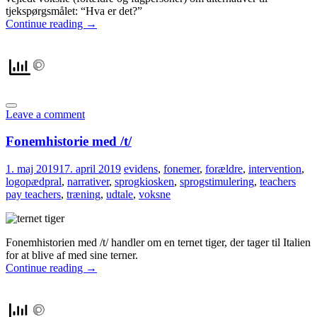
tjekspørgsmålet: “Hva er det?”
Continue reading
→
Leave a comment
Fonemhistorie med /t/
1. maj 2019
17. april 2019
evidens
,
fonemer
,
forældre
,
intervention
,
logopædpral
,
narrativer
,
sprogkiosken
,
sprogstimulering
,
teachers
pay teachers
,
træning
,
udtale
,
voksne
Fonemhistorien med /t/ handler om en ternet tiger, der tager til Italien
for at blive af med sine terner.
Continue reading
→