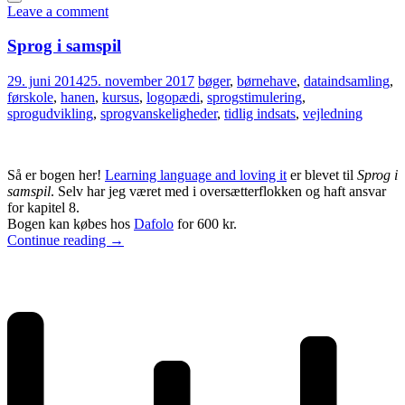
Leave a comment
Sprog i samspil
29. juni 2014
25. november 2017
bøger
,
børnehave
,
dataindsamling
,
førskole
,
hanen
,
kursus
,
logopædi
,
sprogstimulering
,
sprogudvikling
,
sprogvanskeligheder
,
tidlig indsats
,
vejledning
Så er bogen her!
Learning language and loving it
er blevet til
Sprog i
samspil
. Selv har jeg været med i oversætterflokken og haft ansvar
for kapitel 8.
Bogen kan købes hos
Dafolo
for 600 kr.
Continue reading
→