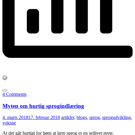
4 Comments
Myten om hurtig sprogindlæring
4. marts 2018
17. februar 2018
artikler
,
blogs
,
sprog
,
sprogudvikling
,
voksne
At det går hurtigt for børn at lære sprog er en sejlivet myte.