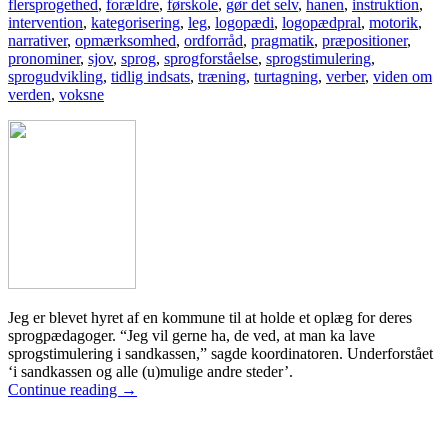
flersprogethed
,
forældre
,
førskole
,
gør det selv
,
hanen
,
instruktion
,
intervention
,
kategorisering
,
leg
,
logopædi
,
logopædpral
,
motorik
,
narrativer
,
opmærksomhed
,
ordforråd
,
pragmatik
,
præpositioner
,
pronominer
,
sjov
,
sprog
,
sprogforståelse
,
sprogstimulering
,
sprogudvikling
,
tidlig indsats
,
træning
,
turtagning
,
verber
,
viden om
verden
,
voksne
Jeg er blevet hyret af en kommune til at holde et oplæg for deres
sprogpædagoger. “Jeg vil gerne ha, de ved, at man ka lave
sprogstimulering i sandkassen,” sagde koordinatoren. Underforstået
‘i sandkassen og alle (u)mulige andre steder’.
Continue reading
→