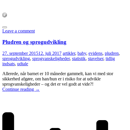
Leave a comment
Pludren og sprogudvikling
27. september 2015
12. juli 2017
artikler
,
baby
,
evidens
,
pludren
,
sprogudvikling
,
sprogvanskeligheder
,
statistik
,
stavelser
,
tidlig
indsats
,
udtale
Allerede, når barnet er 10 måneder gammelt, kan vi med stor
sikkerhed afgøre, om han/hun er i risiko for at udvikle
sprogvanskeligheder – og det er vel godt at vide?!
Continue reading
→