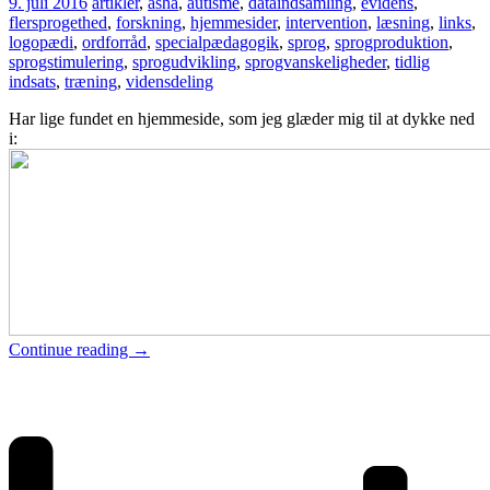
9. juli 2016
artikler
,
asha
,
autisme
,
dataindsamling
,
evidens
,
flersprogethed
,
forskning
,
hjemmesider
,
intervention
,
læsning
,
links
,
logopædi
,
ordforråd
,
specialpædagogik
,
sprog
,
sprogproduktion
,
sprogstimulering
,
sprogudvikling
,
sprogvanskeligheder
,
tidlig
indsats
,
træning
,
vidensdeling
Har lige fundet en hjemmeside, som jeg glæder mig til at dykke ned
i:
Continue reading
→