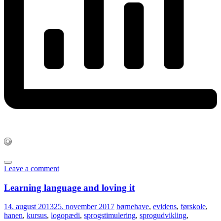
Leave a comment
Learning language and loving it
14. august 2013
25. november 2017
børnehave
,
evidens
,
førskole
,
hanen
,
kursus
,
logopædi
,
sprogstimulering
,
sprogudvikling
,