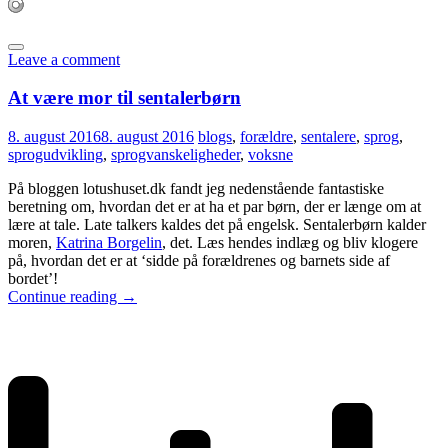
Leave a comment
At være mor til sentalerbørn
8. august 2016
8. august 2016
blogs
,
forældre
,
sentalere
,
sprog
,
sprogudvikling
,
sprogvanskeligheder
,
voksne
På bloggen lotushuset.dk fandt jeg nedenstående fantastiske
beretning om, hvordan det er at ha et par børn, der er længe om at
lære at tale. Late talkers kaldes det på engelsk. Sentalerbørn kalder
moren,
Katrina Borgelin
, det. Læs hendes indlæg og bliv klogere
på, hvordan det er at ‘sidde på forældrenes og barnets side af
bordet’!
Continue reading
→