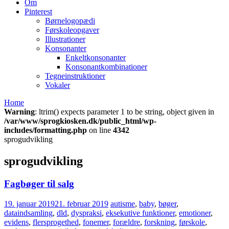
Om
Pinterest
Børnelogopædi
Førskoleopgaver
Illustrationer
Konsonanter
Enkeltkonsonanter
Konsonantkombinationer
Tegneinstruktioner
Vokaler
Home
Warning
: ltrim() expects parameter 1 to be string, object given in
/var/www/sprogkiosken.dk/public_html/wp-
includes/formatting.php
on line
4342
sprogudvikling
sprogudvikling
Fagbøger til salg
19. januar 2019
21. februar 2019
autisme
,
baby
,
bøger
,
dataindsamling
,
dld
,
dyspraksi
,
eksekutive funktioner
,
emotioner
,
evidens
,
flersprogethed
,
fonemer
,
forældre
,
forskning
,
førskole
,