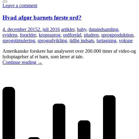
Leave a comment
Hvad afgør barnets første ord?
4. december 2015
2. juli 2016
artikler
,
baby
,
dataindsamling
,
evidens
,
forældre
,
kropssprog
,
ordforråd
,
pludren
,
sprogproduktion
,
sprogstimulering
,
sprogudvikling
,
tidlig indsats
,
turtagning
,
voksne
Amerikanske forskere har analyseret over 200.000 timer af video-og
lydoptagelser af et barn, som lærer at tale.
Continue reading
→