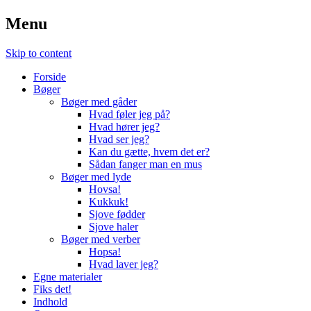
Menu
Skip to content
Forside
Bøger
Bøger med gåder
Hvad føler jeg på?
Hvad hører jeg?
Hvad ser jeg?
Kan du gætte, hvem det er?
Sådan fanger man en mus
Bøger med lyde
Hovsa!
Kukkuk!
Sjove fødder
Sjove haler
Bøger med verber
Hopsa!
Hvad laver jeg?
Egne materialer
Fiks det!
Indhold