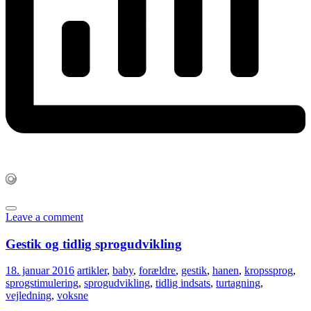
Leave a comment
Gestik og tidlig sprogudvikling
18. januar 2016
artikler
,
baby
,
forældre
,
gestik
,
hanen
,
kropssprog
,
sprogstimulering
,
sprogudvikling
,
tidlig indsats
,
turtagning
,
vejledning
,
voksne