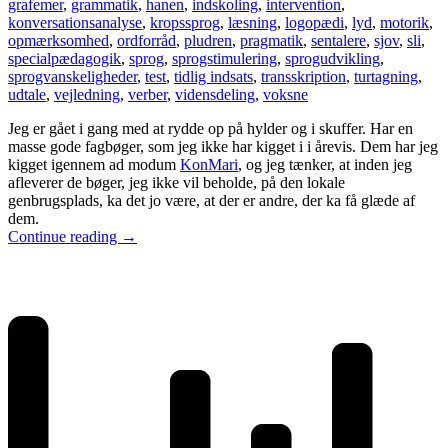
grafemer
,
grammatik
,
hanen
,
indskoling
,
intervention
,
konversationsanalyse
,
kropssprog
,
læsning
,
logopædi
,
lyd
,
motorik
,
opmærksomhed
,
ordforråd
,
pludren
,
pragmatik
,
sentalere
,
sjov
,
sli
,
specialpædagogik
,
sprog
,
sprogstimulering
,
sprogudvikling
,
sprogvanskeligheder
,
test
,
tidlig indsats
,
transskription
,
turtagning
,
udtale
,
vejledning
,
verber
,
vidensdeling
,
voksne
Jeg er gået i gang med at rydde op på hylder og i skuffer. Har en
masse gode fagbøger, som jeg ikke har kigget i i årevis. Dem har jeg
kigget igennem ad modum
KonMari
, og jeg tænker, at inden jeg
afleverer de bøger, jeg ikke vil beholde, på den lokale
genbrugsplads, ka det jo være, at der er andre, der ka få glæde af
dem.
Continue reading
→