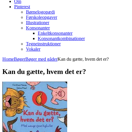
Om
Pinterest
Børnelogopædi
Førskoleopgaver
Illustrationer
Konsonanter
Enkeltkonsonanter
Konsonantkombinationer
Tegneinstruktioner
Vokaler
Home
Bøger
Bøger med gåder
Kan du gætte, hvem det er?
Kan du gætte, hvem det er?