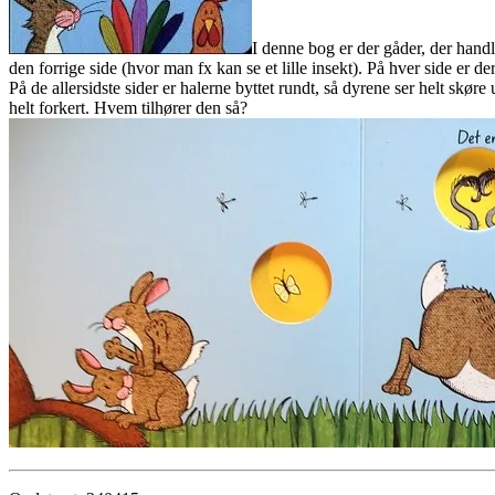
I denne bog er der gåder, der handle
den forrige side (hvor man fx kan se et lille insekt). På hver side er de
På de allersidste sider er halerne byttet rundt, så dyrene ser helt skø
helt forkert. Hvem tilhører den så?