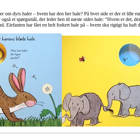
r om dyrs haler – hvem har den her hale? På hver side er der et lille run
r også et spørgsmål, der leder hen til næste sides hale: “Hvem er det, der
re ud. Elefanten har fået en helt forkert hale på – hvem sku rigtigt ha h