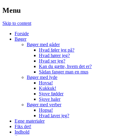
Menu
Skip to content
Forside
Bøger
Bøger med gåder
Hvad føler jeg på?
Hvad hører jeg?
Hvad ser jeg?
Kan du gætte, hvem det er?
Sådan fanger man en mus
Bøger med lyde
Hovsa!
Kukkuk!
Sjove fødder
Sjove haler
Bøger med verber
Hopsa!
Hvad laver jeg?
Egne materialer
Fiks det!
Indhold