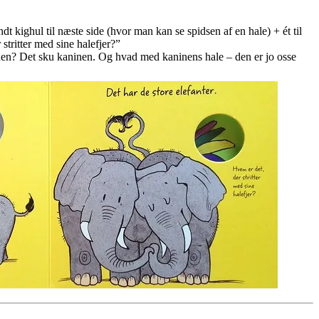
dt kighul til næste side (hvor man kan se spidsen af en hale) + ét til
 stritter med sine halefjer?”
aft den? Det sku kaninen. Og hvad med kaninens hale – den er jo osse