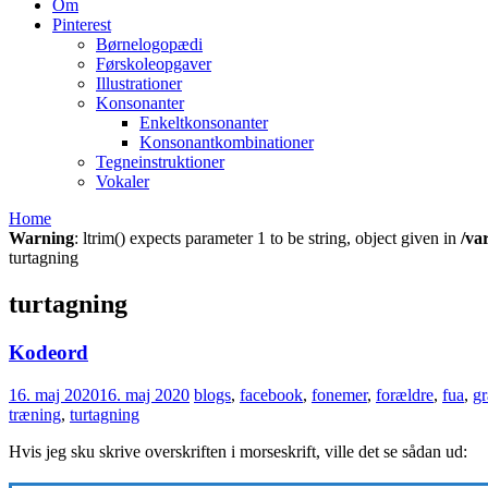
Om
Pinterest
Børnelogopædi
Førskoleopgaver
Illustrationer
Konsonanter
Enkeltkonsonanter
Konsonantkombinationer
Tegneinstruktioner
Vokaler
Home
Warning
: ltrim() expects parameter 1 to be string, object given in
/va
turtagning
turtagning
Kodeord
16. maj 2020
16. maj 2020
blogs
,
facebook
,
fonemer
,
forældre
,
fua
,
g
træning
,
turtagning
Hvis jeg sku skrive overskriften i morseskrift, ville det se sådan ud: