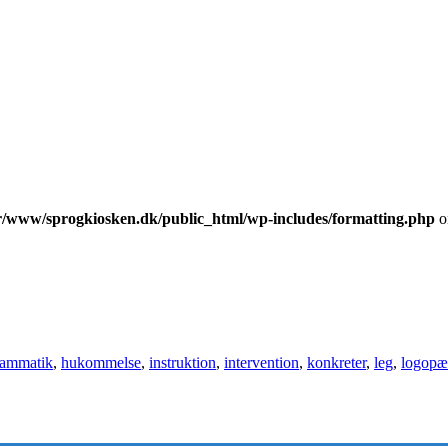
r/www/sprogkiosken.dk/public_html/wp-includes/formatting.php
o
rammatik
,
hukommelse
,
instruktion
,
intervention
,
konkreter
,
leg
,
logopæ