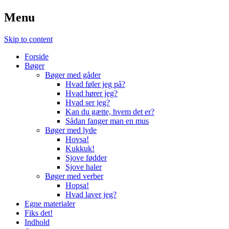
Menu
Skip to content
Forside
Bøger
Bøger med gåder
Hvad føler jeg på?
Hvad hører jeg?
Hvad ser jeg?
Kan du gætte, hvem det er?
Sådan fanger man en mus
Bøger med lyde
Hovsa!
Kukkuk!
Sjove fødder
Sjove haler
Bøger med verber
Hopsa!
Hvad laver jeg?
Egne materialer
Fiks det!
Indhold