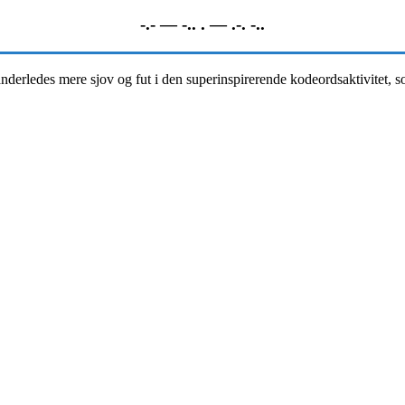
-.- — -.. . — .-. -..
anderledes mere sjov og fut i den superinspirerende kodeordsaktivitet, 