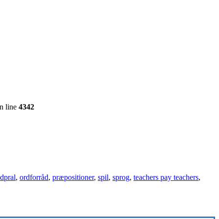
n line
4342
dpral
,
ordforråd
,
præpositioner
,
spil
,
sprog
,
teachers pay teachers
,