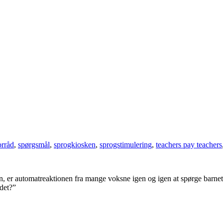
orråd
,
spørgsmål
,
sprogkiosken
,
sprogstimulering
,
teachers pay teachers
rden, er automatreaktionen fra mange voksne igen og igen at spørge ba
 det?”