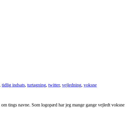
,
tidlig indsats
,
turtagning
,
twitter
,
vejledning
,
voksne
rnet om tings navne. Som logopæd har jeg mange gange vejledt voksne