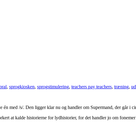
pral
,
sprogkiosken
,
sprogstimulering
,
teachers pay teachers
,
træning
,
ud
lave én med /s/. Den ligger klar nu og handler om Supermand, der går i ci
rkert at kalde historierne for lydhistorier, for det handler jo om fonemer