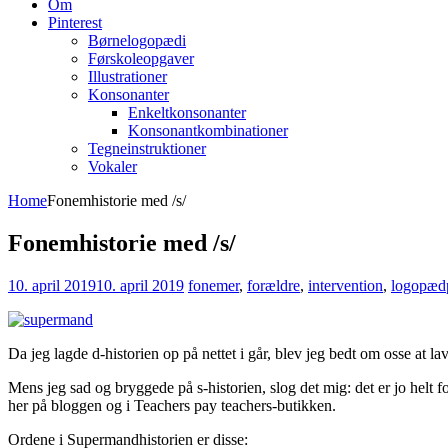
Om
Pinterest
Børnelogopædi
Førskoleopgaver
Illustrationer
Konsonanter
Enkeltkonsonanter
Konsonantkombinationer
Tegneinstruktioner
Vokaler
Home
Fonemhistorie med /s/
Fonemhistorie med /s/
10. april 2019
10. april 2019
fonemer
,
forældre
,
intervention
,
logopæd
Da jeg lagde d-historien op på nettet i går, blev jeg bedt om osse at 
Mens jeg sad og bryggede på s-historien, slog det mig: det er jo helt fo
her på bloggen og i Teachers pay teachers-butikken.
Ordene i Supermandhistorien er disse: