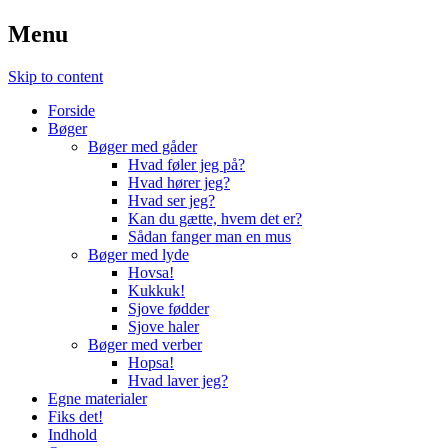
Menu
Skip to content
Forside
Bøger
Bøger med gåder
Hvad føler jeg på?
Hvad hører jeg?
Hvad ser jeg?
Kan du gætte, hvem det er?
Sådan fanger man en mus
Bøger med lyde
Hovsa!
Kukkuk!
Sjove fødder
Sjove haler
Bøger med verber
Hopsa!
Hvad laver jeg?
Egne materialer
Fiks det!
Indhold