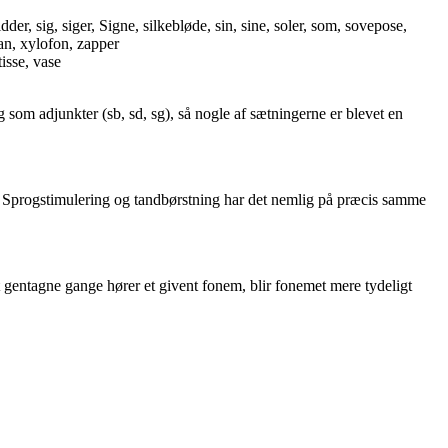
idder, sig, siger, Signe, silkebløde, sin, sine, soler, som, sovepose,
dan, xylofon, zapper
tisse, vase
og som adjunkter (sb, sd, sg), så nogle af sætningerne er blevet en
ov. Sprogstimulering og tandbørstning har det nemlig på præcis samme
et gentagne gange hører et givent fonem, blir fonemet mere tydeligt