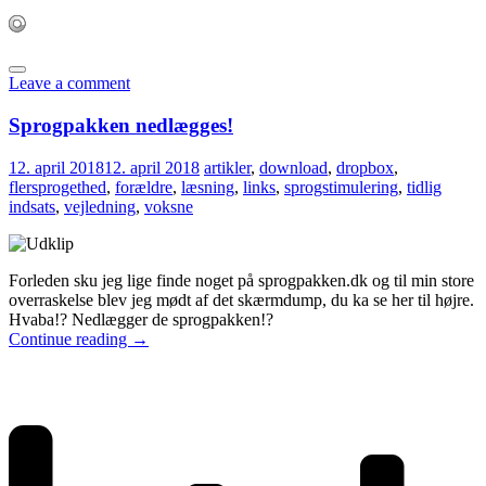
Leave a comment
Sprogpakken nedlægges!
12. april 2018
12. april 2018
artikler
,
download
,
dropbox
,
flersprogethed
,
forældre
,
læsning
,
links
,
sprogstimulering
,
tidlig
indsats
,
vejledning
,
voksne
Forleden sku jeg lige finde noget på sprogpakken.dk og til min store
overraskelse blev jeg mødt af det skærmdump, du ka se her til højre.
Hvaba!? Nedlægger de sprogpakken!?
Continue reading
→