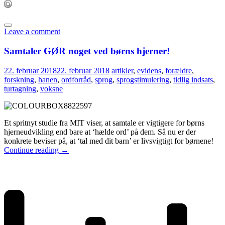
Leave a comment
Samtaler GØR noget ved børns hjerner!
22. februar 2018
22. februar 2018
artikler
,
evidens
,
forældre
,
forskning
,
hanen
,
ordforråd
,
sprog
,
sprogstimulering
,
tidlig indsats
,
turtagning
,
voksne
Et spritnyt studie fra MIT viser, at samtale er vigtigere for børns
hjerneudvikling end bare at ‘hælde ord’ på dem. Så nu er der
konkrete beviser på, at ‘tal med dit barn’ er livsvigtigt for børnene!
Continue reading
→