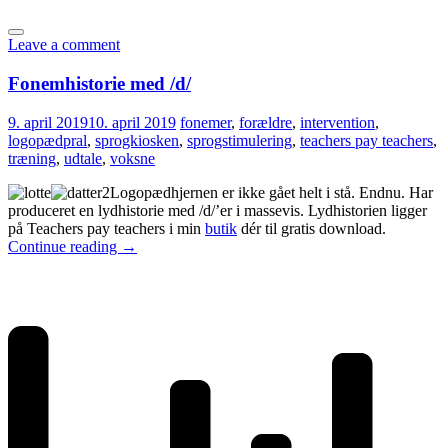
Leave a comment
Fonemhistorie med /d/
9. april 2019
10. april 2019
fonemer
,
forældre
,
intervention
,
logopædpral
,
sprogkiosken
,
sprogstimulering
,
teachers pay teachers
,
træning
,
udtale
,
voksne
Logopædhjernen er ikke gået helt i stå. Endnu. Har
produceret en lydhistorie med /d/’er i massevis. Lydhistorien ligger
på Teachers pay teachers i min
butik
dér til gratis download.
Continue reading
→