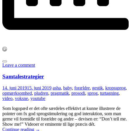
Leave a comment
Samtalestrategier
14. juni 2019
15. juni 2019
asha
,
baby
,
forældre
,
gestik
,
kropssprog
,
opmærksomhed
,
pludren
,
pragmatik
,
prosodi
,
sprog
,
turtagning
,
video
,
voksne
,
youtube
Som logopæd er det ofte særdeles effektivt at kunne illustrere de
pointer om fx god sprogstimulering og god interaktion, som man
gerne vil formidle til forældre og andre – devisen er: “Don’t tell me.
Show me!” Videoer er eminente til lige præcis dét.
Continue reading
→