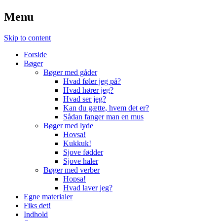
Menu
Skip to content
Forside
Bøger
Bøger med gåder
Hvad føler jeg på?
Hvad hører jeg?
Hvad ser jeg?
Kan du gætte, hvem det er?
Sådan fanger man en mus
Bøger med lyde
Hovsa!
Kukkuk!
Sjove fødder
Sjove haler
Bøger med verber
Hopsa!
Hvad laver jeg?
Egne materialer
Fiks det!
Indhold