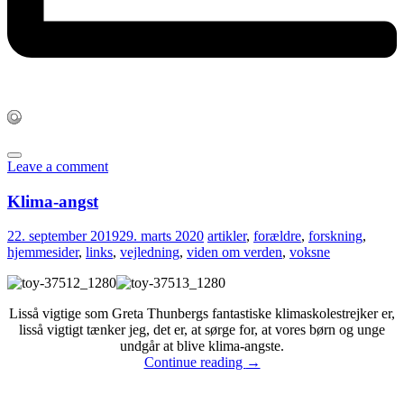
Leave a comment
Klima-angst
22. september 2019
29. marts 2020
artikler
,
forældre
,
forskning
,
hjemmesider
,
links
,
vejledning
,
viden om verden
,
voksne
Lisså vigtige som Greta Thunbergs fantastiske klimaskolestrejker er,
lisså vigtigt tænker jeg, det er, at sørge for, at vores børn og unge
undgår at blive klima-angste.
Continue reading
→