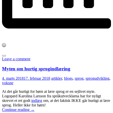
Leave a comment
Myten om hurtig sprogindlæring
4. marts 2018
17. februar 2018
artikler
,
blogs
,
sprog
,
sprogudvikling
,
voksne
At det går hurtigt for børn at lære sprog er en sejlivet myte.
Logopæd Karolina Larsson fra språkutvecklarna har for nyligt
skrevet et ret godt
indlæg
om, at det faktisk IKKE går hurtigt at lære
sprog. Heller ikke for børn!
Continue reading
→