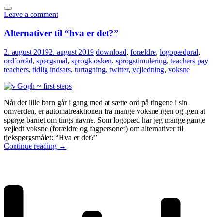
Leave a comment
Alternativer til “hva er det?”
2. august 2019
2. august 2019
download
,
forældre
,
logopædpral
,
ordforråd
,
spørgsmål
,
sprogkiosken
,
sprogstimulering
,
teachers pay
teachers
,
tidlig indsats
,
turtagning
,
twitter
,
vejledning
,
voksne
Når det lille barn går i gang med at sætte ord på tingene i sin
omverden, er automatreaktionen fra mange voksne igen og igen at
spørge barnet om tings navne. Som logopæd har jeg mange gange
vejledt voksne (forældre og fagpersoner) om alternativer til
tjekspørgsmålet: “Hva er det?”
Continue reading
→