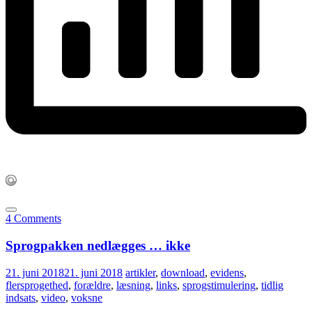
4 Comments
Sprogpakken nedlægges … ikke
21. juni 2018
21. juni 2018
artikler
,
download
,
evidens
,
flersprogethed
,
forældre
,
læsning
,
links
,
sprogstimulering
,
tidlig
indsats
,
video
,
voksne