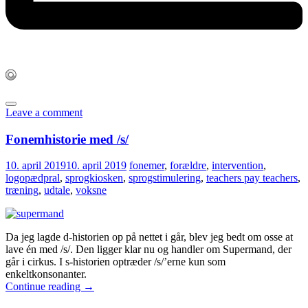
Leave a comment
Fonemhistorie med /s/
10. april 2019
10. april 2019
fonemer
,
forældre
,
intervention
,
logopædpral
,
sprogkiosken
,
sprogstimulering
,
teachers pay teachers
,
træning
,
udtale
,
voksne
Da jeg lagde d-historien op på nettet i går, blev jeg bedt om osse at
lave én med /s/. Den ligger klar nu og handler om Supermand, der
går i cirkus. I s-historien optræder /s/’erne kun som
enkeltkonsonanter.
Continue reading
→