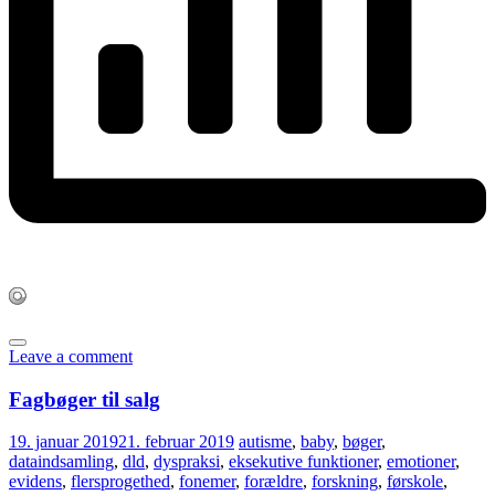
Leave a comment
Fagbøger til salg
19. januar 2019
21. februar 2019
autisme
,
baby
,
bøger
,
dataindsamling
,
dld
,
dyspraksi
,
eksekutive funktioner
,
emotioner
,
evidens
,
flersprogethed
,
fonemer
,
forældre
,
forskning
,
førskole
,