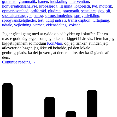
grafemer
,
grammatik
,
hanen
,
indskoling
,
intervention
,
konversationsanalyse
,
kropssprog
,
læsning
,
logopædi
,
lyd
,
motorik
,
opmærksomhed
,
ordforråd
,
pludren
,
pragmatik
,
sentalere
,
sjov
,
sli
,
specialpædagogik
,
sprog
,
sprogstimulering
,
sprogudvikling
,
sprogvanskeligheder
,
test
,
tidlig indsats
,
transskription
,
turtagning
,
udtale
,
vejledning
,
verber
,
vidensdeling
,
voksne
Jeg er gået i gang med at rydde op på hylder og i skuffer. Har en
masse gode fagbøger, som jeg ikke har kigget i i årevis. Dem har jeg
kigget igennem ad modum
KonMari
, og jeg tænker, at inden jeg
afleverer de bøger, jeg ikke vil beholde, på den lokale
genbrugsplads, ka det jo være, at der er andre, der ka få glæde af
dem.
Continue reading
→