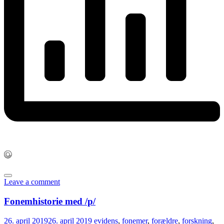
Leave a comment
Fonemhistorie med /p/
26. april 2019
26. april 2019
evidens
,
fonemer
,
forældre
,
forskning
,