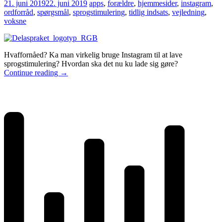
21. juni 2019
22. juni 2019
apps
,
forældre
,
hjemmesider
,
instagram
,
ordforråd
,
spørgsmål
,
sprogstimulering
,
tidlig indsats
,
vejledning
,
voksne
Hvaffornåed? Ka man virkelig bruge Instagram til at lave
sprogstimulering? Hvordan ska det nu ku lade sig gøre?
Continue reading
→