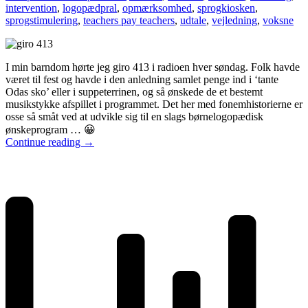
intervention
,
logopædpral
,
opmærksomhed
,
sprogkiosken
,
sprogstimulering
,
teachers pay teachers
,
udtale
,
vejledning
,
voksne
I min barndom hørte jeg giro 413 i radioen hver søndag. Folk havde
været til fest og havde i den anledning samlet penge ind i ‘tante
Odas sko’ eller i suppeterrinen, og så ønskede de et bestemt
musikstykke afspillet i programmet. Det her med fonemhistorierne er
osse så småt ved at udvikle sig til en slags børnelogopædisk
ønskeprogram … 😀
Continue reading
→