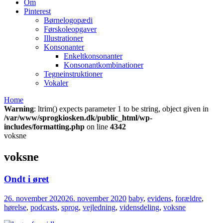
Om
Pinterest
Børnelogopædi
Førskoleopgaver
Illustrationer
Konsonanter
Enkeltkonsonanter
Konsonantkombinationer
Tegneinstruktioner
Vokaler
Home
Warning
: ltrim() expects parameter 1 to be string, object given in
/var/www/sprogkiosken.dk/public_html/wp-
includes/formatting.php
on line
4342
voksne
voksne
Ondt i øret
26. november 2020
26. november 2020
baby
,
evidens
,
forældre
,
hørelse
,
podcasts
,
sprog
,
vejledning
,
vidensdeling
,
voksne