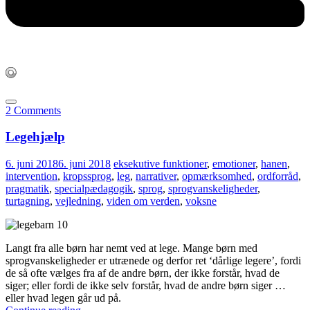
2 Comments
Legehjælp
6. juni 2018
6. juni 2018
eksekutive funktioner
,
emotioner
,
hanen
,
intervention
,
kropssprog
,
leg
,
narrativer
,
opmærksomhed
,
ordforråd
,
pragmatik
,
specialpædagogik
,
sprog
,
sprogvanskeligheder
,
turtagning
,
vejledning
,
viden om verden
,
voksne
Langt fra alle børn har nemt ved at lege. Mange børn med
sprogvanskeligheder er utrænede og derfor ret ‘dårlige legere’, fordi
de så ofte vælges fra af de andre børn, der ikke forstår, hvad de
siger; eller fordi de ikke selv forstår, hvad de andre børn siger …
eller hvad legen går ud på.