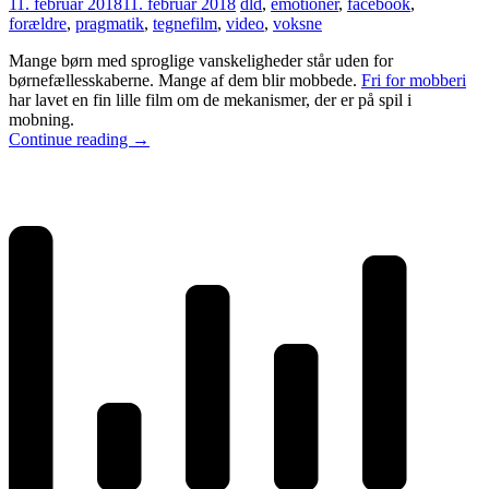
11. februar 2018
11. februar 2018
dld
,
emotioner
,
facebook
,
forældre
,
pragmatik
,
tegnefilm
,
video
,
voksne
Mange børn med sproglige vanskeligheder står uden for
børnefællesskaberne. Mange af dem blir mobbede.
Fri for mobberi
har lavet en fin lille film om de mekanismer, der er på spil i
mobning.
Continue reading
→