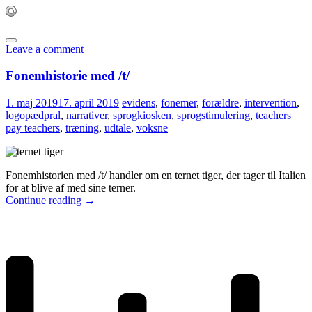
Leave a comment
Fonemhistorie med /t/
1. maj 2019
17. april 2019
evidens
,
fonemer
,
forældre
,
intervention
,
logopædpral
,
narrativer
,
sprogkiosken
,
sprogstimulering
,
teachers
pay teachers
,
træning
,
udtale
,
voksne
Fonemhistorien med /t/ handler om en ternet tiger, der tager til Italien
for at blive af med sine terner.
Continue reading
→