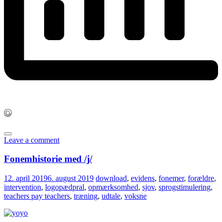
Leave a comment
Fonemhistorie med /j/
12. april 2019
6. august 2019
download
,
evidens
,
fonemer
,
forældre
,
intervention
,
logopædpral
,
opmærksomhed
,
sjov
,
sprogstimulering
,
teachers pay teachers
,
træning
,
udtale
,
voksne