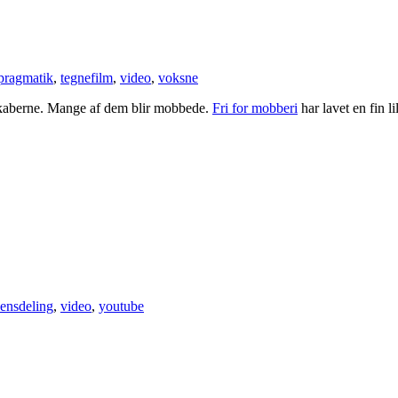
pragmatik
,
tegnefilm
,
video
,
voksne
skaberne. Mange af dem blir mobbede.
Fri for mobberi
har lavet en fin l
ensdeling
,
video
,
youtube