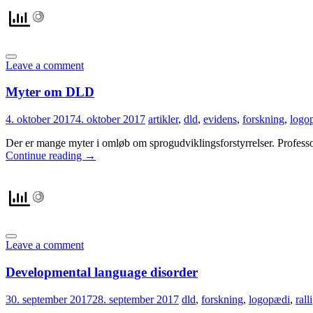
Leave a comment
Myter om DLD
4. oktober 2017
4. oktober 2017
artikler
,
dld
,
evidens
,
forskning
,
logo
Der er mange myter i omløb om sprogudviklingsforstyrrelser. Profess
Continue reading
→
Leave a comment
Developmental language disorder
30. september 2017
28. september 2017
dld
,
forskning
,
logopædi
,
ralli