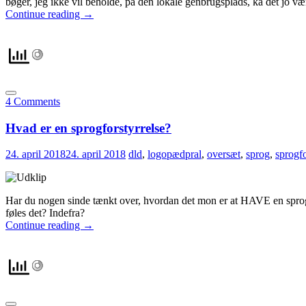
bøger, jeg ikke vil beholde, på den lokale genbrugsplads, ka det jo vær
Continue reading
→
4 Comments
Hvad er en sprogforstyrrelse?
24. april 2018
24. april 2018
dld
,
logopædpral
,
oversæt
,
sprog
,
sprogfo
Har du nogen sinde tænkt over, hvordan det mon er at HAVE en sprogf
føles det? Indefra?
Continue reading
→