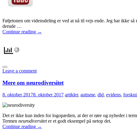
Føljetonen om vidensdeling er ved at nå til vejs ende. Jeg har ikke så
derude …
Continue reading
→
Leave a comment
Mere om neurodiversitet
8. oktober 2017
8. oktober 2017
artikler
,
autisme
,
dld
,
evidens
,
forskn
Det er ikke kun inden for logopædien, at der er røre og nyheder i ter
Termen
neurodiversitet
er et godt eksempel på netop det.
Continue reading
→