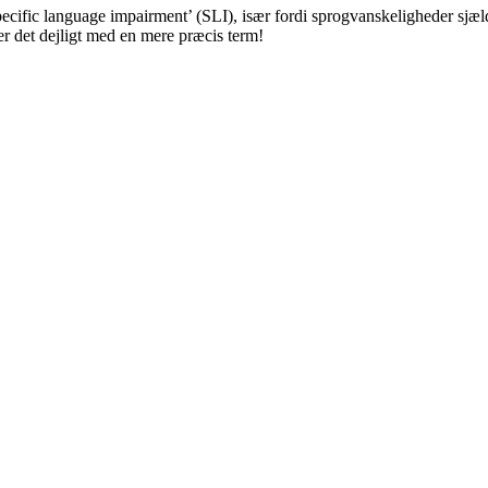
ecific language impairment’ (SLI), især fordi sprogvanskeligheder sjæ
r det dejligt med en mere præcis term!