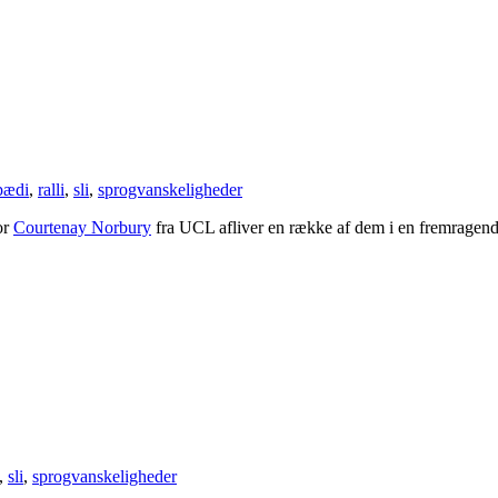
pædi
,
ralli
,
sli
,
sprogvanskeligheder
or
Courtenay Norbury
fra UCL afliver en række af dem i en fremragende
,
sli
,
sprogvanskeligheder