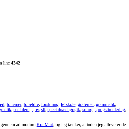
n line
4342
hed
,
fonemer
,
forældre
,
forskning
,
førskole
,
grafemer
,
grammatik
,
gmatik
,
sentalere
,
sjov
,
sli
,
specialpædagogik
,
sprog
,
sprogstimulering
,
get igennem ad modum
KonMari
, og jeg tænker, at inden jeg afleverer de