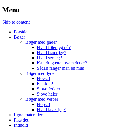
Menu
Skip to content
Forside
Bøger
Bøger med gåder
Hvad føler jeg på?
Hvad hører jeg?
Hvad ser jeg?
Kan du gætte, hvem det er?
Sådan fanger man en mus
Bøger med lyde
Hovsa!
Kukkuk!
Sjove fødder
Sjove haler
Bøger med verber
Hopsa!
Hvad laver jeg?
Egne materialer
Fiks det!
Indhold