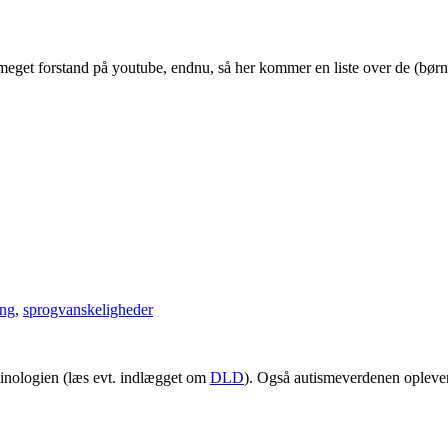
 meget forstand på youtube, endnu, så her kommer en liste over de (børn
ing
,
sprogvanskeligheder
minologien (læs evt. indlægget om
DLD
). Også autismeverdenen oplever