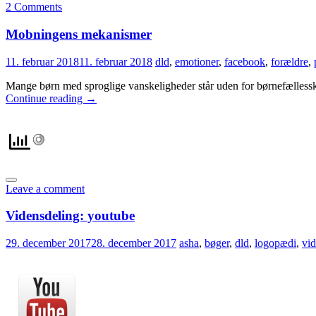
2 Comments
Mobningens mekanismer
11. februar 2018
11. februar 2018
dld
,
emotioner
,
facebook
,
forældre
,
Mange børn med sproglige vanskeligheder står uden for børnefælles
Continue reading
→
Leave a comment
Vidensdeling: youtube
29. december 2017
28. december 2017
asha
,
bøger
,
dld
,
logopædi
,
vid