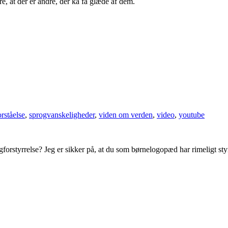
e, at der er andre, der ka få glæde af dem.
rståelse
,
sprogvanskeligheder
,
viden om verden
,
video
,
youtube
orstyrrelse? Jeg er sikker på, at du som børnelogopæd har rimeligt st