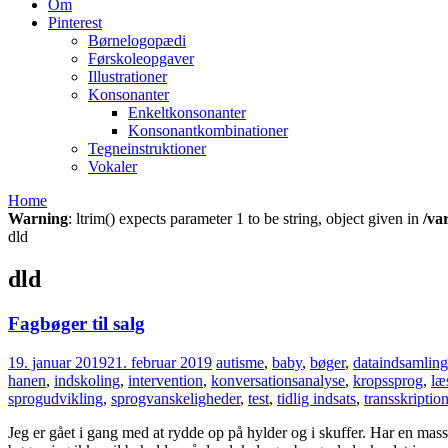
Om
Pinterest
Børnelogopædi
Førskoleopgaver
Illustrationer
Konsonanter
Enkeltkonsonanter
Konsonantkombinationer
Tegneinstruktioner
Vokaler
Home
Warning
: ltrim() expects parameter 1 to be string, object given in
/va
dld
dld
Fagbøger til salg
19. januar 2019
21. februar 2019
autisme
,
baby
,
bøger
,
dataindsamling
hanen
,
indskoling
,
intervention
,
konversationsanalyse
,
kropssprog
,
læ
sprogudvikling
,
sprogvanskeligheder
,
test
,
tidlig indsats
,
transskriptio
Jeg er gået i gang med at rydde op på hylder og i skuffer. Har en ma