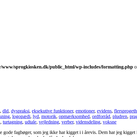
r/www/sprogkiosken.dk/public_html/wp-includes/formatting.php
o
,
dld
,
dyspraksi
,
eksekutive funktioner
,
emotioner
,
evidens
,
flersproget
sning
,
logopædi
,
lyd
,
motorik
,
opmærksomhed
,
ordforråd
,
pludren
,
pra
n
,
turtagning
,
udtale
,
vejledning
,
verber
,
vidensdeling
,
voksne
sse gode fagbøger, som jeg ikke har kigget i i årevis. Dem har jeg kig