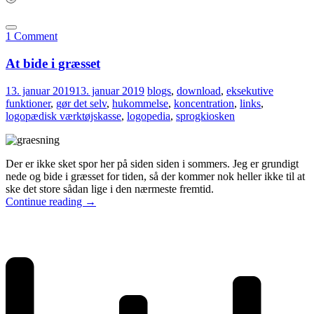
1 Comment
At bide i græsset
13. januar 2019
13. januar 2019
blogs
,
download
,
eksekutive
funktioner
,
gør det selv
,
hukommelse
,
koncentration
,
links
,
logopædisk værktøjskasse
,
logopedia
,
sprogkiosken
Der er ikke sket spor her på siden siden i sommers. Jeg er grundigt
nede og bide i græsset for tiden, så der kommer nok heller ikke til at
ske det store sådan lige i den nærmeste fremtid.
Continue reading
→