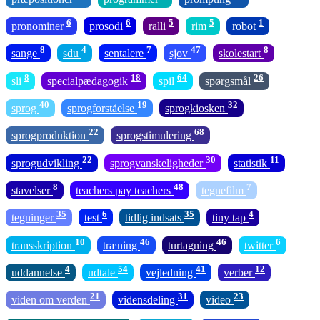
6
6
5
5
1
pronominer
prosodi
ralli
rim
robot
8
4
7
47
8
sange
sdu
sentalere
sjov
skolestart
8
18
64
26
sli
specialpædagogik
spil
spørgsmål
40
19
32
sprog
sprogforståelse
sprogkiosken
22
68
sprogproduktion
sprogstimulering
22
30
11
sprogudvikling
sprogvanskeligheder
statistik
8
48
7
stavelser
teachers pay teachers
tegnefilm
35
6
35
4
tegninger
test
tidlig indsats
tiny tap
10
46
46
6
transskription
træning
turtagning
twitter
4
54
41
12
uddannelse
udtale
vejledning
verber
21
31
23
viden om verden
vidensdeling
video