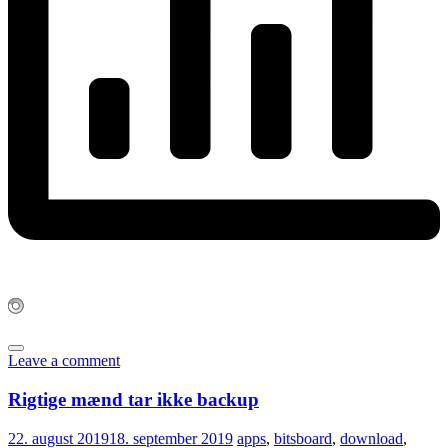
Leave a comment
Rigtige mænd tar ikke backup
22. august 2019
18. september 2019
apps
,
bitsboard
,
download
,