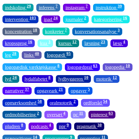
29
7
7
39
indskoling
inferens
instagram
instruktion
103
24
2
16
intervention
ipad
journaler
kategorisering
18
7
3
koncentration
konkreter
konversationsanalyse
16
3
12
23
4
kropssprog
kua
kursus
læsning
læsp
28
40
95
leg
links
logopædi
8
63
10
logopædisk værktøjskasse
logopædpral
logopedia
24
8
10
12
lyd
lydalfabetet
lydbyggeren
motorik
37
21
5
narrativer
opgaveark
opgaver
58
2
54
opmærksomhed
oralmotorik
ordforråd
2
4
11
63
ordmobilisering
oversæt
pc
pinterest
8
4
9
30
pludren
podcasts
ppr
pragmatik
14
9
11
præpositioner
programmer
prompting