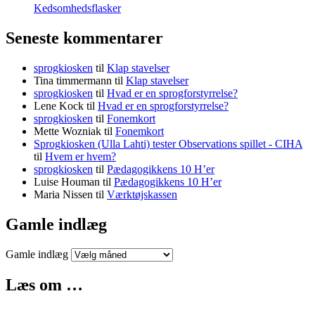
Kedsomhedsflasker
Seneste kommentarer
sprogkiosken
til
Klap stavelser
Tina timmermann
til
Klap stavelser
sprogkiosken
til
Hvad er en sprogforstyrrelse?
Lene Kock
til
Hvad er en sprogforstyrrelse?
sprogkiosken
til
Fonemkort
Mette Wozniak
til
Fonemkort
Sprogkiosken (Ulla Lahti) tester Observations spillet - CIHA
til
Hvem er hvem?
sprogkiosken
til
Pædagogikkens 10 H’er
Luise Houman
til
Pædagogikkens 10 H’er
Maria Nissen
til
Værktøjskassen
Gamle indlæg
Gamle indlæg
Læs om …