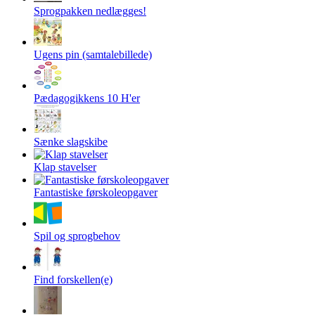
Sprogpakken nedlægges!
Ugens pin (samtalebillede)
Pædagogikkens 10 H'er
Sænke slagskibe
Klap stavelser
Fantastiske førskoleopgaver
Spil og sprogbehov
Find forskellen(e)