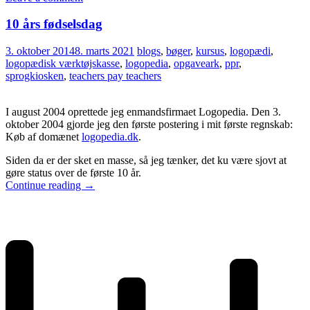
10 års fødselsdag
3. oktober 2014
8. marts 2021
blogs
,
bøger
,
kursus
,
logopædi
,
logopædisk værktøjskasse
,
logopedia
,
opgaveark
,
ppr
,
sprogkiosken
,
teachers pay teachers
I august 2004 oprettede jeg enmandsfirmaet Logopedia. Den 3.
oktober 2004 gjorde jeg den første postering i mit første regnskab:
Køb af domænet
logopedia.dk
.
Siden da er der sket en masse, så jeg tænker, det ku være sjovt at
gøre status over de første 10 år.
Continue reading
→