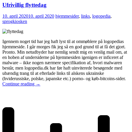
Ufrivillig flyttedag
10. april 2020
10. april 2020
hjemmesider
,
links
,
logopedia
,
sprogkiosken
Igennem noget tid har jeg haft lyst til at ommøblere på logopedias
hjemmeside. I går morges fik jeg så en god grund til at få det gjort.
Pronto. Min netudbyder har nemlig sendt mig en venlig mail om, at
en hoben af undersiderne på hjemmesiden igenigen er inficeret af
malware – ikke nogen nærmere specifikation af, hvori malwaren
består, men logopedia.dk har før haft uinviterede besøgende med
ubændig trang til at efterlade links til alskens ukrainske
(hviderussiske, polske, japanske etc.) porno- og køb-bitcoins-sider.
Continue reading
→