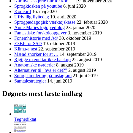
Når livets skjorte blir for kort …
19. november 2020
Sprogkiosken på youtube
6. juni 2020
Kodeord
16. maj 2020
Ufrivillig flyttedag
10. april 2020
Sprogpædagogisk værktøjskasse
22. februar 2020
Anne-Maries logopædblog
23. januar 2020
Fantastiske førskoleopgaver
3. november 2019
Fonemhistorie med /sd/
30. oktober 2019
E3BP for SSD
19. oktober 2019
Klima-angst
22. september 2019
Mænd snorker for at …
14. september 2019
Rigtige mænd tar ikke backup
22. august 2019
Anatomiske nørderier
8. august 2019
Alternativer til “hva er det?”
2. august 2019
Sprogstimulering på Instagram
21. juni 2019
Samtalestrategier
14. juni 2019
Døgnets mest læste indlæg
Tegnediktat