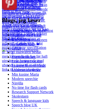
More Pins
Blogs, jeg læser
Anne-Maries logopædblog
ASHA
BishopBlog
Canadian SLP
CIHA
ə
Förskoleburken
Logopeden i skolan
Logopedforums blogs
Matematikvejleder
Min kusine Maria
Modern speechie
Ninjilla
No time for flash cards
Research Support Network
Skolestuen
Speech & language kids
Speech blog UK