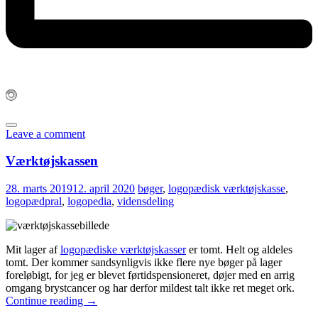
Leave a comment
Værktøjskassen
28. marts 2019
12. april 2020
bøger
,
logopædisk værktøjskasse
,
logopædpral
,
logopedia
,
vidensdeling
Mit lager af
logopædiske værktøjskasser
er tomt. Helt og aldeles
tomt. Der kommer sandsynligvis ikke flere nye bøger på lager
foreløbigt, for jeg er blevet førtidspensioneret, døjer med en arrig
omgang brystcancer og har derfor mildest talt ikke ret meget ork.
Continue reading
→