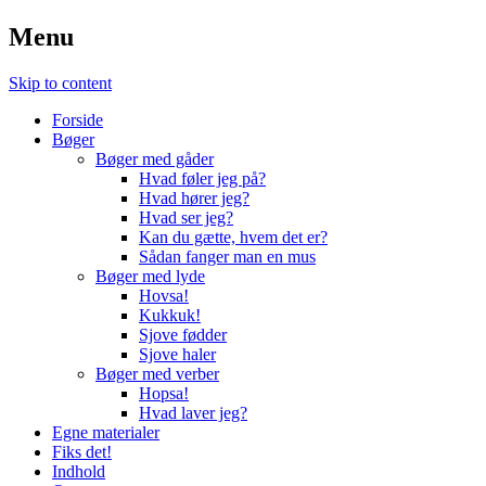
Menu
Skip to content
Forside
Bøger
Bøger med gåder
Hvad føler jeg på?
Hvad hører jeg?
Hvad ser jeg?
Kan du gætte, hvem det er?
Sådan fanger man en mus
Bøger med lyde
Hovsa!
Kukkuk!
Sjove fødder
Sjove haler
Bøger med verber
Hopsa!
Hvad laver jeg?
Egne materialer
Fiks det!
Indhold