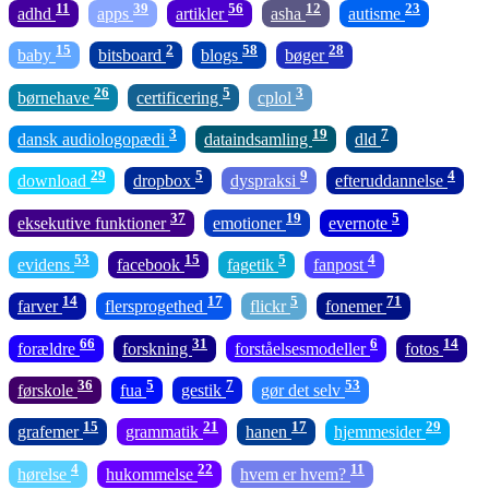
11
39
56
12
23
adhd
apps
artikler
asha
autisme
15
2
58
28
baby
bitsboard
blogs
bøger
26
5
3
børnehave
certificering
cplol
3
19
7
dansk audiologopædi
dataindsamling
dld
29
5
9
4
download
dropbox
dyspraksi
efteruddannelse
37
19
5
eksekutive funktioner
emotioner
evernote
53
15
5
4
evidens
facebook
fagetik
fanpost
14
17
5
71
farver
flersprogethed
flickr
fonemer
66
31
6
14
forældre
forskning
forståelsesmodeller
fotos
36
5
7
53
førskole
fua
gestik
gør det selv
15
21
17
29
grafemer
grammatik
hanen
hjemmesider
4
22
11
hørelse
hukommelse
hvem er hvem?