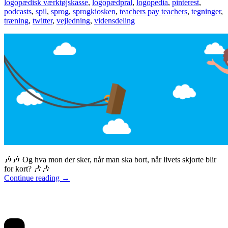
logopædisk værktøjskasse
,
logopædpral
,
logopedia
,
pinterest
,
podcasts
,
spil
,
sprog
,
sprogkiosken
,
teachers pay teachers
,
tegninger
,
træning
,
twitter
,
vejledning
,
vidensdeling
🎶🎶 Og hva mon der sker, når man ska bort, når livets skjorte blir
for kort? 🎶🎶
Continue reading
→