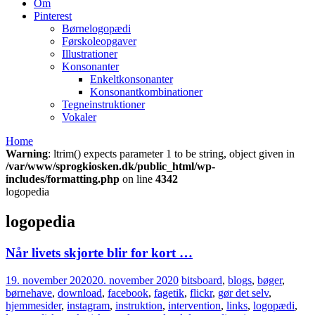
Om
Pinterest
Børnelogopædi
Førskoleopgaver
Illustrationer
Konsonanter
Enkeltkonsonanter
Konsonantkombinationer
Tegneinstruktioner
Vokaler
Home
Warning
: ltrim() expects parameter 1 to be string, object given in
/var/www/sprogkiosken.dk/public_html/wp-
includes/formatting.php
on line
4342
logopedia
logopedia
Når livets skjorte blir for kort …
19. november 2020
20. november 2020
bitsboard
,
blogs
,
bøger
,
børnehave
,
download
,
facebook
,
fagetik
,
flickr
,
gør det selv
,
hjemmesider
,
instagram
,
instruktion
,
intervention
,
links
,
logopædi
,