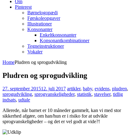
Om
Pinterest
Børnelogopædi
Førskoleopgaver
Illustrationer
Konsonanter
Enkeltkonsonanter
Konsonantkombinationer
Tegneinstruktioner
Vokaler
Home
Pludren og sprogudvikling
Pludren og sprogudvikling
27. september 2015
12. juli 2017
artikler
,
baby
,
evidens
,
pludren
,
sprogudvikling
,
sprogvanskeligheder
,
statistik
,
stavelser
,
tidlig
indsats
,
udtale
Allerede, når barnet er 10 måneder gammelt, kan vi med stor
sikkerhed afgøre, om han/hun er i risiko for at udvikle
sprogvanskeligheder – og det er vel godt at vide?!