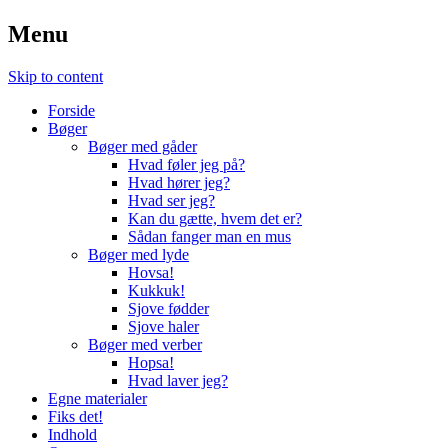
Menu
Skip to content
Forside
Bøger
Bøger med gåder
Hvad føler jeg på?
Hvad hører jeg?
Hvad ser jeg?
Kan du gætte, hvem det er?
Sådan fanger man en mus
Bøger med lyde
Hovsa!
Kukkuk!
Sjove fødder
Sjove haler
Bøger med verber
Hopsa!
Hvad laver jeg?
Egne materialer
Fiks det!
Indhold