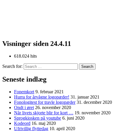
Visninger siden 24.4.11
618.024 hits
Search for:
Seneste indlæg
Fonemkort
9. februar 2021
Hurra for årvågne logopæder!
31. januar 2021
Fonologitest for travle logopæder
31. december 2020
Ondt i øret
26. november 2020
Når livets skjorte blir for kort …
19. november 2020
Sprogkiosken på youtube
6. juni 2020
Kodeord
16. maj 2020
Ufrivillig flyttedag
10. april 2020