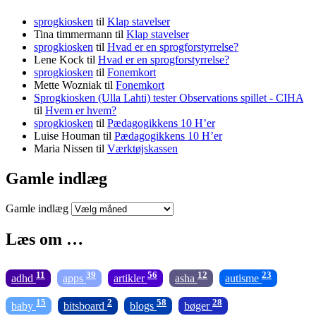
sprogkiosken
til
Klap stavelser
Tina timmermann
til
Klap stavelser
sprogkiosken
til
Hvad er en sprogforstyrrelse?
Lene Kock
til
Hvad er en sprogforstyrrelse?
sprogkiosken
til
Fonemkort
Mette Wozniak
til
Fonemkort
Sprogkiosken (Ulla Lahti) tester Observations spillet - CIHA
til
Hvem er hvem?
sprogkiosken
til
Pædagogikkens 10 H’er
Luise Houman
til
Pædagogikkens 10 H’er
Maria Nissen
til
Værktøjskassen
Gamle indlæg
Gamle indlæg
Læs om …
11
39
56
12
23
adhd
apps
artikler
asha
autisme
15
2
58
28
baby
bitsboard
blogs
bøger