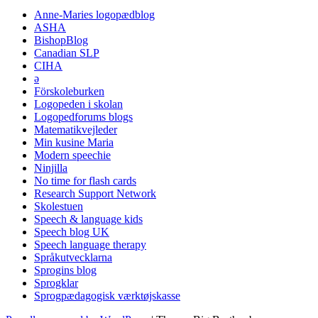
Anne-Maries logopædblog
ASHA
BishopBlog
Canadian SLP
CIHA
ə
Förskoleburken
Logopeden i skolan
Logopedforums blogs
Matematikvejleder
Min kusine Maria
Modern speechie
Ninjilla
No time for flash cards
Research Support Network
Skolestuen
Speech & language kids
Speech blog UK
Speech language therapy
Språkutvecklarna
Sprogins blog
Sprogklar
Sprogpædagogisk værktøjskasse