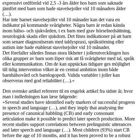
expressivt ordförråd vid 2,5 -3 års ålder hos barn som saknade
jämfört med barn som hade stavelsejoller vid 10 månaders ålder
(…).
Har inte barnet stavelsejoller vid 10 månader kan det vara en
indikator på kommande svårigheter. Några barn är redan kända
inom hälso- och sjukvården, t ex barn med grav hörselnedsättning,
neurologisk skada eller sjukdom. Det finns indikationer på att barn
som senare diagnostiserats med taldyspraxi, språkstörning eller
autism inte hade etablerat stavelsejoller vid 10 månader.
Det förefaller således finnas stora likheter i jollerutvecklingen hos
olika grupper av barn som löper risk att få svårigheter med tal, språk
eller kommunikation. Om de kan upptäckas tidigare ges möjlighet
till tidig intervention vilket är en central ambition inom både
barnhälsovård och barnlogopedi. Valida variabler i joller kan
observeras med god reliabilitet (…).«
Den svenske artikel refererer til en engelsk artikel fra sidste år, hvor
man i indledningen kan læse følgende:
»Several studies have identified early markers of successful progress
in speech and language (…), and they imply that analysing the
presence of canonical babbling (CB) and early consonant
articulation make it possible to predict later speech production. More
recent studies support correlations between prelinguistic utterances
and later speech and language (…). Most children (93%) start CB
before the age of 10 months, and it has been proved to be a robust