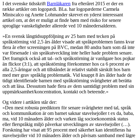
I det svenske tidsskrift
Barnläkaren
fra efteråret 2015 er der en
række artikler om logopædi. Bl.a. har logopæderne Carmela
Miniscalco og Anette Lohmander skrevet en yderst interessant
artikel om, at det er muligt at finde børn med risiko for senere
sproglige vanskeligheder allerede ved 10 månedersalderen.
»En svensk långtidsuppföljning av 25 barn med tecken på
språkstörning vid 2,5 års ålder visade att språkproblemen fanns kvar
flera år efter screeningen på BVC, medan 80 andra barn som då inte
var försenade i sin språkutveckling inte heller hade problem senare.
Det framgick också att tal- och språkstörning är vanligare hos pojkar
än flickor (3:1), att språkstörning förekommer hos ca 6 procent av
alla 2,5-åringar och att tillståndet är relativt stabilt särskilt hos barn
med mer grav språklig problematik. Vid knappt 8 års ålder hade de
tidigt identifierade barnen med språkstörning svårigheter att berätta
och att läsa. Dessutom hade flera av dem samtidigt problem med sin
uppmärksamhet/koncentration, kontakt och beteende.«
Og videre i artiklen står der:
»Den mest robusta prediktorn för senare svårigheter med tal, språk
och kommunikation är om barnet saknar stavelsejoller t ex da, baba,
ma, vid 10 månaders ålder och varken låg socioekonomisk status
eller flerspråkig miljö påverkar utvecklingen av stavelsejoller (…).
Forskning har visat att 95 procent med säkerhet kan identifieras ha
stavelsejoller vid 10 månaders ålder och påvisats samband med lägre