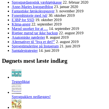
Sprogpædagogisk værktøjskasse
22. februar 2020
Anne-Maries logopædblog
23. januar 2020
Fantastiske førskoleopgaver
3. november 2019
Fonemhistorie med /sd/
30. oktober 2019
E3BP for SSD
19. oktober 2019
Klima-angst
22. september 2019
Mænd snorker for at …
14. september 2019
Rigtige mænd tar ikke backup
22. august 2019
Anatomiske nørderier
8. august 2019
Alternativer til “hva er det?”
2. august 2019
Sprogstimulering på Instagram
21. juni 2019
Samtalestrategier
14. juni 2019
Døgnets mest læste indlæg
Tegnediktat
Sprogpakken nedlægges!