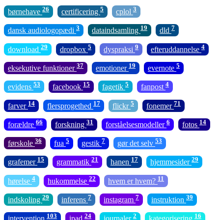
26
5
3
børnehave
certificering
cplol
3
19
7
dansk audiologopædi
dataindsamling
dld
29
5
9
4
download
dropbox
dyspraksi
efteruddannelse
37
19
5
eksekutive funktioner
emotioner
evernote
53
15
5
4
evidens
facebook
fagetik
fanpost
14
17
5
71
farver
flersprogethed
flickr
fonemer
66
31
6
14
forældre
forskning
forståelsesmodeller
fotos
36
5
7
53
førskole
fua
gestik
gør det selv
15
21
17
29
grafemer
grammatik
hanen
hjemmesider
4
22
11
hørelse
hukommelse
hvem er hvem?
29
7
7
39
indskoling
inferens
instagram
instruktion
103
24
2
16
intervention
ipad
journaler
kategorisering