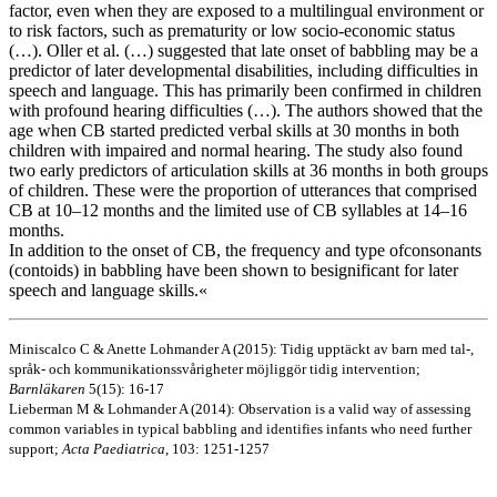
factor, even when they are exposed to a multilingual environment or
to risk factors, such as prematurity or low socio-economic status
(…). Oller et al. (…) suggested that late onset of babbling may be a
predictor of later developmental disabilities, including difficulties in
speech and language. This has primarily been confirmed in children
with profound hearing difficulties (…). The authors showed that the
age when CB started predicted verbal skills at 30 months in both
children with impaired and normal hearing. The study also found
two early predictors of articulation skills at 36 months in both groups
of children. These were the proportion of utterances that comprised
CB at 10–12 months and the limited use of CB syllables at 14–16
months.
In addition to the onset of CB, the frequency and type ofconsonants
(contoids) in babbling have been shown to besignificant for later
speech and language skills.«
Miniscalco C & Anette Lohmander A (2015): Tidig upptäckt av barn med tal-,
språk- och kommunikationssvårigheter möjliggör tidig intervention;
Barnläkaren
5(15): 16-17
Lieberman M & Lohmander A (2014): Observation is a valid way of assessing
common variables in typical babbling and identifies infants who need further
support;
Acta Paediatrica
, 103: 1251-1257