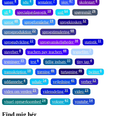
8
4
7
47
8
sange
sdu
sentalere
sjov
skolestart
8
18
64
26
sli
specialpædagogik
spil
spørgsmål
40
19
32
sprog
sprogforståelse
sprogkiosken
22
68
sprogproduktion
sprogstimulering
22
30
11
sprogudvikling
sprogvanskeligheder
statistik
8
48
7
stavelser
teachers pay teachers
tegnefilm
35
6
35
4
tegninger
test
tidlig indsats
tiny tap
10
46
46
6
transskription
træning
turtagning
twitter
4
54
41
12
uddannelse
udtale
vejledning
verber
21
31
23
viden om verden
vidensdeling
video
24
62
14
visuel opmærksomhed
voksne
youtube
Find mig hér