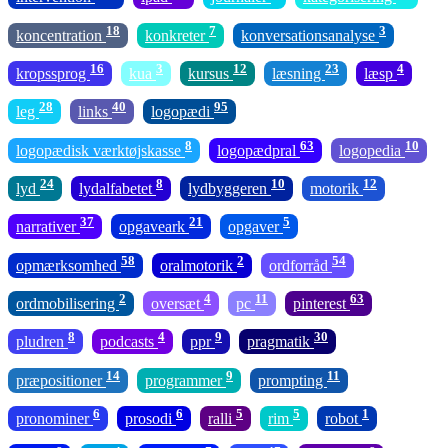
18
7
3
koncentration
konkreter
konversationsanalyse
16
3
12
23
4
kropssprog
kua
kursus
læsning
læsp
28
40
95
leg
links
logopædi
8
63
10
logopædisk værktøjskasse
logopædpral
logopedia
24
8
10
12
lyd
lydalfabetet
lydbyggeren
motorik
37
21
5
narrativer
opgaveark
opgaver
58
2
54
opmærksomhed
oralmotorik
ordforråd
2
4
11
63
ordmobilisering
oversæt
pc
pinterest
8
4
9
30
pludren
podcasts
ppr
pragmatik
14
9
11
præpositioner
programmer
prompting
6
6
5
5
1
pronominer
prosodi
ralli
rim
robot