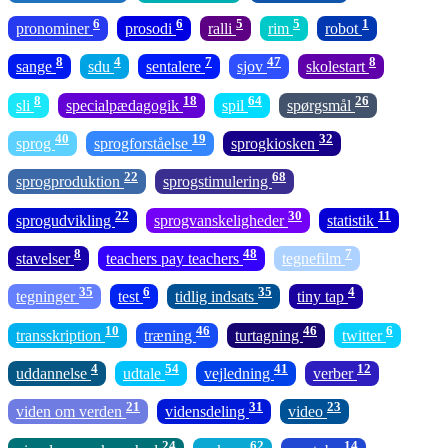
6
6
5
5
1
pronominer
prosodi
ralli
rim
robot
8
4
7
47
8
sange
sdu
sentalere
sjov
skolestart
8
18
64
26
sli
specialpædagogik
spil
spørgsmål
40
19
32
sprog
sprogforståelse
sprogkiosken
22
68
sprogproduktion
sprogstimulering
22
30
11
sprogudvikling
sprogvanskeligheder
statistik
8
48
7
stavelser
teachers pay teachers
tegnefilm
35
6
35
4
tegninger
test
tidlig indsats
tiny tap
10
46
46
6
transskription
træning
turtagning
twitter
4
54
41
12
uddannelse
udtale
vejledning
verber
21
31
23
viden om verden
vidensdeling
video
24
62
14