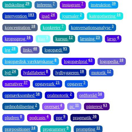
29
7
7
39
indskoling
inferens
instagram
instruktion
103
24
2
16
intervention
ipad
journaler
kategorisering
18
7
3
koncentration
konkreter
konversationsanalyse
16
3
12
23
4
kropssprog
kua
kursus
læsning
læsp
28
40
95
leg
links
logopædi
8
63
10
logopædisk værktøjskasse
logopædpral
logopedia
24
8
10
12
lyd
lydalfabetet
lydbyggeren
motorik
37
21
5
narrativer
opgaveark
opgaver
58
2
54
opmærksomhed
oralmotorik
ordforråd
2
4
11
63
ordmobilisering
oversæt
pc
pinterest
8
4
9
30
pludren
podcasts
ppr
pragmatik
14
9
11
præpositioner
programmer
prompting