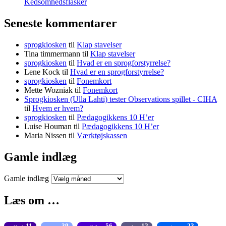
Kedsomhedsflasker
Seneste kommentarer
sprogkiosken
til
Klap stavelser
Tina timmermann
til
Klap stavelser
sprogkiosken
til
Hvad er en sprogforstyrrelse?
Lene Kock
til
Hvad er en sprogforstyrrelse?
sprogkiosken
til
Fonemkort
Mette Wozniak
til
Fonemkort
Sprogkiosken (Ulla Lahti) tester Observations spillet - CIHA
til
Hvem er hvem?
sprogkiosken
til
Pædagogikkens 10 H’er
Luise Houman
til
Pædagogikkens 10 H’er
Maria Nissen
til
Værktøjskassen
Gamle indlæg
Gamle indlæg
Læs om …
11
39
56
12
23