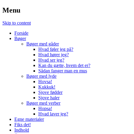
Menu
Skip to content
Forside
Bøger
Bøger med gåder
Hvad føler jeg på?
Hvad hører jeg?
Hvad ser jeg?
Kan du gætte, hvem det er?
Sådan fanger man en mus
Bøger med lyde
Hovsa!
Kukkuk!
Sjove fødder
Sjove haler
Bøger med verber
Hopsa!
Hvad laver jeg?
Egne materialer
Fiks det!
Indhold