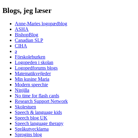
Blogs, jeg læser
Anne-Maries logopædblog
ASHA
BishopBlog
Canadian SLP
CIHA
ə
Förskoleburken
Logopeden i skolan
Logopedforums blogs
Matematikvejleder
Min kusine Maria
Modern speechie
Ninjilla
No time for flash cards
Research Support Network
Skolestuen
Speech & language kids
Speech blog UK
Speech language therapy
Språkutvecklarna
Sprogins blog