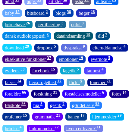
adhd
apps
artikler
asha
autisme
15
2
58
28
baby
bitsboard
blogs
bøger
26
5
3
børnehave
certificering
cplol
3
19
7
dansk audiologopædi
dataindsamling
dld
29
5
9
4
download
dropbox
dyspraksi
efteruddannelse
37
19
5
eksekutive funktioner
emotioner
evernote
53
15
5
4
evidens
facebook
fagetik
fanpost
14
17
5
71
farver
flersprogethed
flickr
fonemer
66
31
6
14
forældre
forskning
forståelsesmodeller
fotos
36
5
7
53
førskole
fua
gestik
gør det selv
15
21
17
29
grafemer
grammatik
hanen
hjemmesider
4
22
11
hørelse
hukommelse
hvem er hvem?