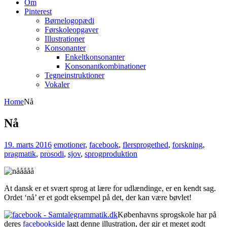
Om
Pinterest
Børnelogopædi
Førskoleopgaver
Illustrationer
Konsonanter
Enkeltkonsonanter
Konsonantkombinationer
Tegneinstruktioner
Vokaler
Home
Nå
Nå
19. marts 2016
emotioner
,
facebook
,
flersprogethed
,
forskning
,
pragmatik
,
prosodi
,
sjov
,
sprogproduktion
At dansk er et svært sprog at lære for udlændinge, er en kendt sag.
Ordet ‘nå’ er et godt eksempel på det, der kan være bøvlet!
Københavns sprogskole har på
deres
facebookside
lagt denne illustration, der gir et meget godt