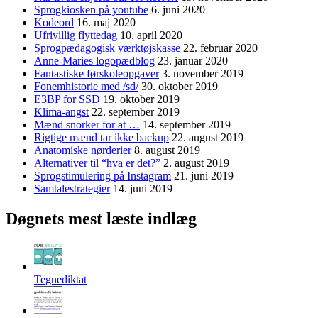
Sprogkiosken på youtube
6. juni 2020
Kodeord
16. maj 2020
Ufrivillig flyttedag
10. april 2020
Sprogpædagogisk værktøjskasse
22. februar 2020
Anne-Maries logopædblog
23. januar 2020
Fantastiske førskoleopgaver
3. november 2019
Fonemhistorie med /sd/
30. oktober 2019
E3BP for SSD
19. oktober 2019
Klima-angst
22. september 2019
Mænd snorker for at …
14. september 2019
Rigtige mænd tar ikke backup
22. august 2019
Anatomiske nørderier
8. august 2019
Alternativer til “hva er det?”
2. august 2019
Sprogstimulering på Instagram
21. juni 2019
Samtalestrategier
14. juni 2019
Døgnets mest læste indlæg
Tegnediktat