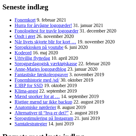
Seneste indlæg
Fonemkort
9. februar 2021
Hurra for årvågne logopæder!
31. januar 2021
Fonologitest for travle logopæder
31. december 2020
Ondt i øret
26. november 2020
Når livets skjorte blir for kort …
19. november 2020
Sprogkiosken på youtube
6. juni 2020
Kodeord
16. maj 2020
Ufrivillig flyttedag
10. april 2020
Sprogpædagogisk værktøjskasse
22. februar 2020
Anne-Maries logopædblog
23. januar 2020
Fantastiske førskoleopgaver
3. november 2019
Fonemhistorie med /sd/
30. oktober 2019
E3BP for SSD
19. oktober 2019
Klima-angst
22. september 2019
Mænd snorker for at …
14. september 2019
Rigtige mænd tar ikke backup
22. august 2019
Anatomiske nørderier
8. august 2019
Alternativer til “hva er det?”
2. august 2019
Sprogstimulering på Instagram
21. juni 2019
Samtalestrategier
14. juni 2019