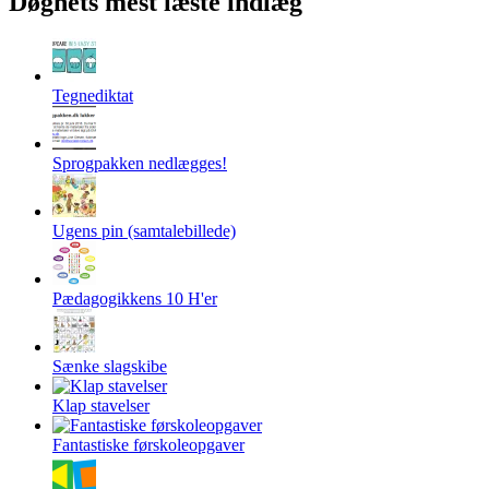
Døgnets mest læste indlæg
Tegnediktat
Sprogpakken nedlægges!
Ugens pin (samtalebillede)
Pædagogikkens 10 H'er
Sænke slagskibe
Klap stavelser
Fantastiske førskoleopgaver