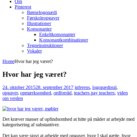
Om
Pinterest
Børnelogopædi
Førskoleopgaver
Illustrationer
Konsonanter
Enkeltkonsonanter
Konsonantkombinationer
Tegneinstruktioner
Vokaler
Home
Hvor har jeg været?
Hvor har jeg været?
24. oktober 2015
28. september 2017
inferens
,
logopædpral
,
opgaver
,
opmærksomhed
,
ordforråd
,
teachers pay teachers
,
viden
om verden
Det kræver masser af opfindsomhed at hitte på måder at arbejde med
kategorisering af substantiver.
Det kan være sjovt at arbejde med opgaver, hvor I skal gætte, hvor