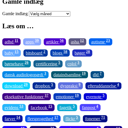
Gamle indlæg
Gamle indlæg
Læs om …
11
39
56
12
23
adhd
apps
artikler
asha
autisme
15
2
58
28
baby
bitsboard
blogs
bøger
26
5
3
børnehave
certificering
cplol
3
19
7
dansk audiologopædi
dataindsamling
dld
29
5
9
4
download
dropbox
dyspraksi
efteruddannelse
37
19
5
eksekutive funktioner
emotioner
evernote
53
15
5
4
evidens
facebook
fagetik
fanpost
14
17
5
71
farver
flersprogethed
flickr
fonemer