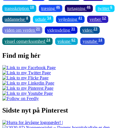
10
46
46
6
transskription
træning
turtagning
twitter
4
54
41
12
uddannelse
udtale
vejledning
verber
21
31
23
viden om verden
vidensdeling
video
24
62
14
visuel opmærksomhed
voksne
youtube
Find mig hér
Sidste nyt på Pinterest