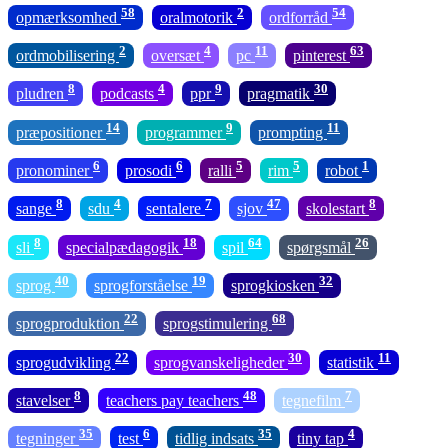
58
2
54
opmærksomhed
oralmotorik
ordforråd
2
4
11
63
ordmobilisering
oversæt
pc
pinterest
8
4
9
30
pludren
podcasts
ppr
pragmatik
14
9
11
præpositioner
programmer
prompting
6
6
5
5
1
pronominer
prosodi
ralli
rim
robot
8
4
7
47
8
sange
sdu
sentalere
sjov
skolestart
8
18
64
26
sli
specialpædagogik
spil
spørgsmål
40
19
32
sprog
sprogforståelse
sprogkiosken
22
68
sprogproduktion
sprogstimulering
22
30
11
sprogudvikling
sprogvanskeligheder
statistik
8
48
7
stavelser
teachers pay teachers
tegnefilm
35
6
35
4
tegninger
test
tidlig indsats
tiny tap