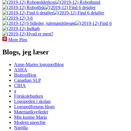
More Pins
Blogs, jeg læser
Anne-Maries logopædblog
ASHA
BishopBlog
Canadian SLP
CIHA
ə
Förskoleburken
Logopeden i skolan
Logopedforums blogs
Matematikvejleder
Min kusine Maria
Modern speechie
Ninjilla