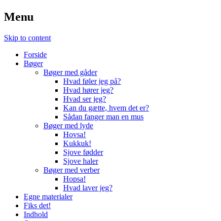
Menu
Skip to content
Forside
Bøger
Bøger med gåder
Hvad føler jeg på?
Hvad hører jeg?
Hvad ser jeg?
Kan du gætte, hvem det er?
Sådan fanger man en mus
Bøger med lyde
Hovsa!
Kukkuk!
Sjove fødder
Sjove haler
Bøger med verber
Hopsa!
Hvad laver jeg?
Egne materialer
Fiks det!
Indhold