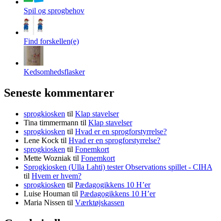
Spil og sprogbehov
Find forskellen(e)
Kedsomhedsflasker
Seneste kommentarer
sprogkiosken
til
Klap stavelser
Tina timmermann
til
Klap stavelser
sprogkiosken
til
Hvad er en sprogforstyrrelse?
Lene Kock
til
Hvad er en sprogforstyrrelse?
sprogkiosken
til
Fonemkort
Mette Wozniak
til
Fonemkort
Sprogkiosken (Ulla Lahti) tester Observations spillet - CIHA
til
Hvem er hvem?
sprogkiosken
til
Pædagogikkens 10 H’er
Luise Houman
til
Pædagogikkens 10 H’er
Maria Nissen
til
Værktøjskassen