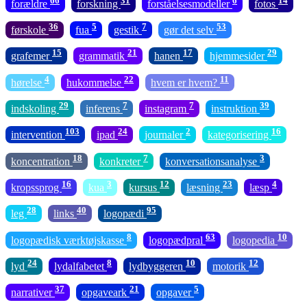
66
31
6
14
forældre
forskning
forståelsesmodeller
fotos
36
5
7
53
førskole
fua
gestik
gør det selv
15
21
17
29
grafemer
grammatik
hanen
hjemmesider
4
22
11
hørelse
hukommelse
hvem er hvem?
29
7
7
39
indskoling
inferens
instagram
instruktion
103
24
2
16
intervention
ipad
journaler
kategorisering
18
7
3
koncentration
konkreter
konversationsanalyse
16
3
12
23
4
kropssprog
kua
kursus
læsning
læsp
28
40
95
leg
links
logopædi
8
63
10
logopædisk værktøjskasse
logopædpral
logopedia
24
8
10
12
lyd
lydalfabetet
lydbyggeren
motorik
37
21
5
narrativer
opgaveark
opgaver