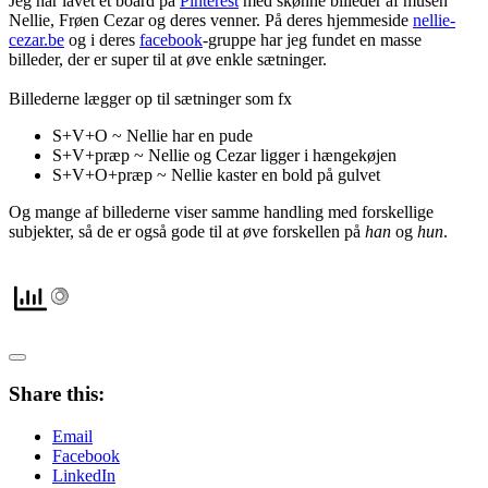
Jeg har lavet et board på
Pinterest
med skønne billeder af musen
Nellie, Frøen Cezar og deres venner. På deres hjemmeside
nellie-
cezar.be
og i deres
facebook
-gruppe har jeg fundet en masse
billeder, der er super til at øve enkle sætninger.
Billederne lægger op til sætninger som fx
S+V+O ~ Nellie har en pude
S+V+præp ~ Nellie og Cezar ligger i hængekøjen
S+V+O+præp ~ Nellie kaster en bold på gulvet
Og mange af billederne viser samme handling med forskellige
subjekter, så de er også gode til at øve forskellen på
han
og
hun
.
Share this:
Email
Facebook
LinkedIn