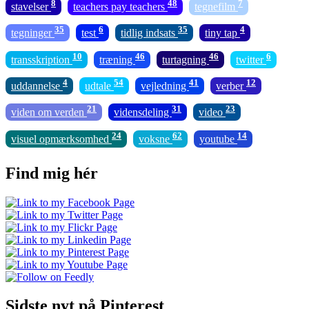
8
48
7
stavelser
teachers pay teachers
tegnefilm
35
6
35
4
tegninger
test
tidlig indsats
tiny tap
10
46
46
6
transskription
træning
turtagning
twitter
4
54
41
12
uddannelse
udtale
vejledning
verber
21
31
23
viden om verden
vidensdeling
video
24
62
14
visuel opmærksomhed
voksne
youtube
Find mig hér
Sidste nyt på Pinterest