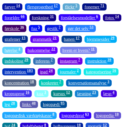
14
17
5
71
farver
flersprogethed
flickr
fonemer
66
31
6
14
forældre
forskning
forståelsesmodeller
fotos
36
5
7
53
førskole
fua
gestik
gør det selv
15
21
17
29
grafemer
grammatik
hanen
hjemmesider
4
22
11
hørelse
hukommelse
hvem er hvem?
29
7
7
39
indskoling
inferens
instagram
instruktion
103
24
2
16
intervention
ipad
journaler
kategorisering
18
7
3
koncentration
konkreter
konversationsanalyse
16
3
12
23
4
kropssprog
kua
kursus
læsning
læsp
28
40
95
leg
links
logopædi
8
63
10
logopædisk værktøjskasse
logopædpral
logopedia
24
8
10
12
lyd
lydalfabetet
lydbyggeren
motorik