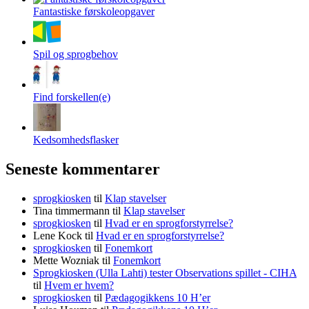
Fantastiske førskoleopgaver
Spil og sprogbehov
Find forskellen(e)
Kedsomhedsflasker
Seneste kommentarer
sprogkiosken
til
Klap stavelser
Tina timmermann
til
Klap stavelser
sprogkiosken
til
Hvad er en sprogforstyrrelse?
Lene Kock
til
Hvad er en sprogforstyrrelse?
sprogkiosken
til
Fonemkort
Mette Wozniak
til
Fonemkort
Sprogkiosken (Ulla Lahti) tester Observations spillet - CIHA
til
Hvem er hvem?
sprogkiosken
til
Pædagogikkens 10 H’er