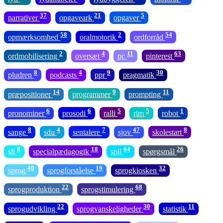
37
21
5
narrativer
opgaveark
opgaver
58
2
54
opmærksomhed
oralmotorik
ordforråd
2
4
11
63
ordmobilisering
oversæt
pc
pinterest
8
4
9
30
pludren
podcasts
ppr
pragmatik
14
9
11
præpositioner
programmer
prompting
6
6
5
5
1
pronominer
prosodi
ralli
rim
robot
8
4
7
47
8
sange
sdu
sentalere
sjov
skolestart
8
18
64
26
sli
specialpædagogik
spil
spørgsmål
40
19
32
sprog
sprogforståelse
sprogkiosken
22
68
sprogproduktion
sprogstimulering
22
30
11
sprogudvikling
sprogvanskeligheder
statistik