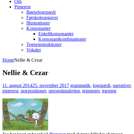
Om
Pinterest
Børnelogopædi
Førskoleopgaver
Illustrationer
Konsonanter
Enkeltkonsonanter
Konsonantkombinationer
Tegneinstruktioner
Vokaler
Home
Nellie & Cezar
Nellie & Cezar
11. august 2014
25. november 2017
grammatik
,
logopædi
,
narrativer
,
pinterest
,
præpositioner
,
sprogstimulering
,
tegninger
,
træning