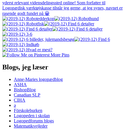
More Pins
Blogs, jeg læser
Anne-Maries logopædblog
ASHA
BishopBlog
Canadian SLP
CIHA
ə
Förskoleburken
Logopeden i skolan
Logopedforums blogs
Matematikvejleder