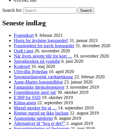
618.042 hits
Search for:
Seneste indlæg
Fonemkort
9. februar 2021
Hurra for årvågne logopæder!
31. januar 2021
Fonologitest for travle logopæder
31. december 2020
Ondt i øret
26. november 2020
Når livets skjorte blir for kort …
19. november 2020
Sprogkiosken på youtube
6. juni 2020
Kodeord
16. maj 2020
Ufrivillig flyttedag
10. april 2020
Sprogpædagogisk værktøjskasse
22. februar 2020
Anne-Maries logopædblog
23. januar 2020
Fantastiske førskoleopgaver
3. november 2019
Fonemhistorie med /sd/
30. oktober 2019
E3BP for SSD
19. oktober 2019
Klima-angst
22. september 2019
Mænd snorker for at …
14. september 2019
Rigtige mænd tar ikke backup
22. august 2019
Anatomiske nørderier
8. august 2019
Alternativer til “hva er det?”
2. august 2019
Sprogstimulering på Instagram
21. juni 2019