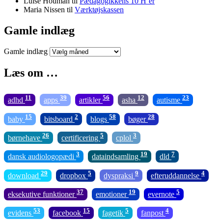
Luise Houman
til
Pædagogikkens 10 H’er
Maria Nissen
til
Værktøjskassen
Gamle indlæg
Gamle indlæg
Læs om …
11
39
56
12
23
adhd
apps
artikler
asha
autisme
15
2
58
28
baby
bitsboard
blogs
bøger
26
5
3
børnehave
certificering
cplol
3
19
7
dansk audiologopædi
dataindsamling
dld
29
5
9
4
download
dropbox
dyspraksi
efteruddannelse
37
19
5
eksekutive funktioner
emotioner
evernote
53
15
5
4
evidens
facebook
fagetik
fanpost