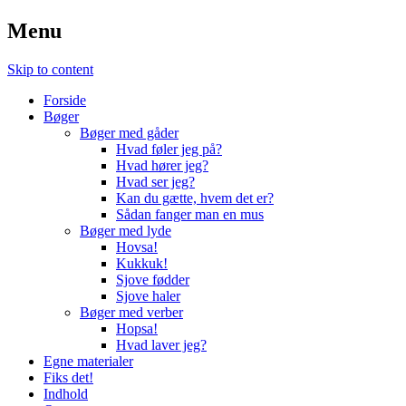
Menu
Skip to content
Forside
Bøger
Bøger med gåder
Hvad føler jeg på?
Hvad hører jeg?
Hvad ser jeg?
Kan du gætte, hvem det er?
Sådan fanger man en mus
Bøger med lyde
Hovsa!
Kukkuk!
Sjove fødder
Sjove haler
Bøger med verber
Hopsa!
Hvad laver jeg?
Egne materialer
Fiks det!
Indhold